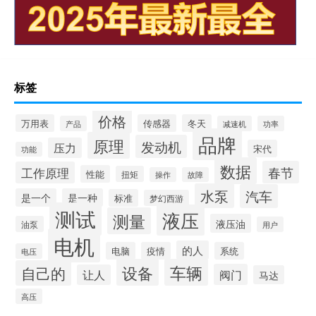
标签
价格
万用表
传感器
冬天
产品
减速机
功率
品牌
原理
发动机
压力
宋代
功能
数据
春节
工作原理
性能
扭矩
操作
故障
水泵
汽车
是一个
是一种
标准
梦幻西游
测试
液压
测量
液压油
油泵
用户
电机
的人
电脑
疫情
系统
电压
设备
车辆
自己的
阀门
让人
马达
高压