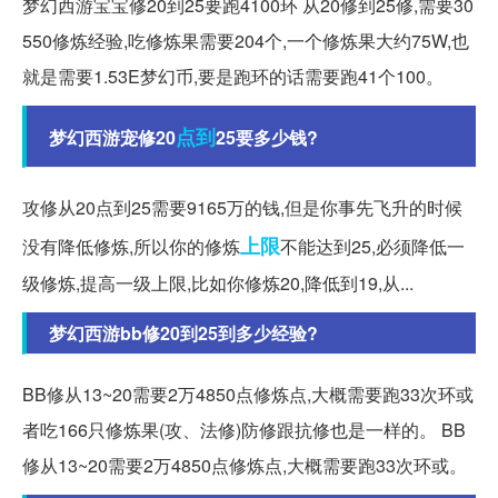
梦幻西游宝宝修20到25要跑4100环 从20修到25修,需要30
550修炼经验,吃修炼果需要204个,一个修炼果大约75W,也
就是需要1.53E梦幻币,要是跑环的话需要跑41个100。
点到
梦幻西游宠修20
25要多少钱?
攻修从20点到25需要9165万的钱,但是你事先飞升的时候
上限
没有降低修炼,所以你的修炼
不能达到25,必须降低一
级修炼,提高一级上限,比如你修炼20,降低到19,从...
梦幻西游bb修20到25到多少经验?
BB修从13~20需要2万4850点修炼点,大概需要跑33次环或
者吃166只修炼果(攻、法修)防修跟抗修也是一样的。 BB
修从13~20需要2万4850点修炼点,大概需要跑33次环或。