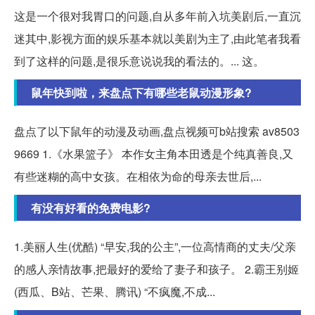
这是一个很对我胃口的问题,自从多年前入坑美剧后,一直沉
迷其中,影视方面的娱乐基本就以美剧为主了,由此笔者我看
到了这样的问题,是很乐意说说我的看法的。... 这。
鼠年快到啦，来盘点下有哪些老鼠动漫形象?
盘点了以下鼠年的动漫及动画,盘点视频可b站搜索 av8503
9669 1.《水果篮子》 本作女主角本田透是个纯真善良,又
有些迷糊的高中女孩。在相依为命的母亲去世后,...
有没有好看的免费电影?
1.美丽人生(优酷) “早安,我的公主”,一位高情商的丈夫/父亲
的感人亲情故事,把最好的爱给了妻子和孩子。 2.霸王别姬
(西瓜、B站、芒果、腾讯) “不疯魔,不成...