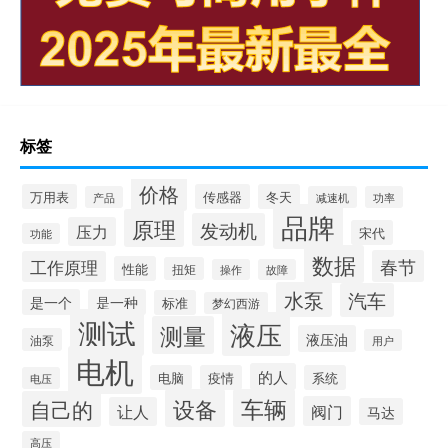
标签
价格
万用表
传感器
冬天
产品
减速机
功率
品牌
原理
发动机
压力
宋代
功能
数据
春节
工作原理
性能
扭矩
操作
故障
水泵
汽车
是一个
是一种
标准
梦幻西游
测试
液压
测量
液压油
油泵
用户
电机
的人
电脑
疫情
系统
电压
设备
车辆
自己的
阀门
让人
马达
高压