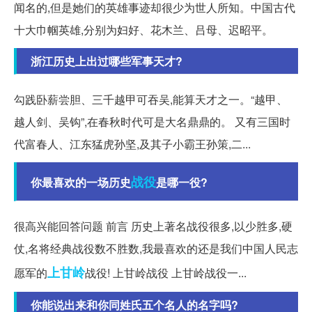
闻名的,但是她们的英雄事迹却很少为世人所知。中国古代
十大巾帼英雄,分别为妇好、花木兰、吕母、迟昭平。
浙江历史上出过哪些军事天才?
勾践卧薪尝胆、三千越甲可吞吴,能算天才之一。“越甲、
越人剑、吴钩”,在春秋时代可是大名鼎鼎的。 又有三国时
代富春人、江东猛虎孙坚,及其子小霸王孙策,二...
战役
你最喜欢的一场历史
是哪一役?
很高兴能回答问题 前言 历史上著名战役很多,以少胜多,硬
仗,名将经典战役数不胜数,我最喜欢的还是我们中国人民志
上甘岭
愿军的
战役! 上甘岭战役 上甘岭战役一...
你能说出来和你同姓氏五个名人的名字吗?