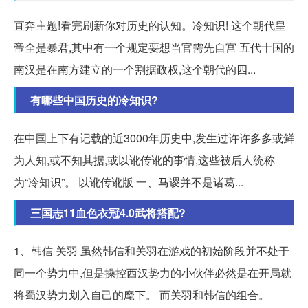
直奔主题!看完刷新你对历史的认知。冷知识! 这个朝代皇
帝全是暴君,其中有一个规定要想当官需先自宫 五代十国的
南汉是在南方建立的一个割据政权,这个朝代的四...
有哪些中国历史的冷知识?
在中国上下有记载的近3000年历史中,发生过许许多多或鲜
为人知,或不知其据,或以讹传讹的事情,这些被后人统称
为“冷知识”。 ‬以讹传讹版 一、马谡并不是诸葛...
三国志11血色衣冠4.0武将搭配?
1、韩信 关羽 虽然韩信和关羽在游戏的初始阶段并不处于
同一个势力中,但是操控西汉势力的小伙伴必然是在开局就
将蜀汉势力划入自己的麾下。 而关羽和韩信的组合。