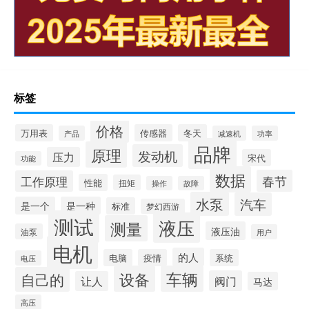
标签
价格
万用表
传感器
冬天
产品
减速机
功率
品牌
原理
发动机
压力
宋代
功能
数据
春节
工作原理
性能
扭矩
操作
故障
水泵
汽车
是一个
是一种
标准
梦幻西游
测试
液压
测量
液压油
油泵
用户
电机
的人
电脑
疫情
系统
电压
设备
车辆
自己的
阀门
让人
马达
高压