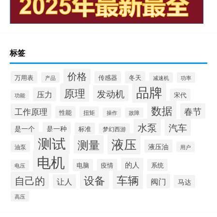
标签
价格
万用表
传感器
冬天
产品
减速机
功率
品牌
原理
发动机
压力
宋代
功能
数据
春节
工作原理
性能
扭矩
操作
故障
水泵
汽车
是一个
是一种
标准
梦幻西游
测试
液压
测量
液压油
油泵
用户
电机
的人
电脑
疫情
系统
电压
设备
车辆
自己的
阀门
让人
马达
高压