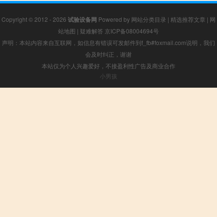
Copyright © 2012 - 2026
试验设备网
Powered by
网站分类目录
|
精选推荐文章
|
网
站地图
|
疑难解答
京ICP备08004694号
声明：本站内容来自互联网，如信息有错误可发邮件到f_fb#foxmail.com说明，我们
会及时纠正，谢谢
本站仅为个人兴趣爱好，不接盈利性广告及商业合作
小男孩