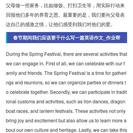
父母做一些家务，比如做饭、打扫卫生等，用实际行动来
回报他们多年的养育之恩。最重要的是，我们要向父母表
达自己的感激之情，让他们感受到我们对他们的爱。
春节期间我们应该要干什么写一篇英语作文_作业帮
During the Spring Festival, there are several activities that
we can engage in. First of all, we can celebrate with our f
amily and friends. The Spring Festival is a time for gatheri
ngs and reunions, so we can organize parties or dinners t
o celebrate together. Secondly, we can participate in tradit
ional customs and activities, such as lion dances, dragon
boat races, and lantern festivals. These activities not only
bring joy and excitement but also allow us to learn more a
bout our own culture and heritage. Lastly, we can take this