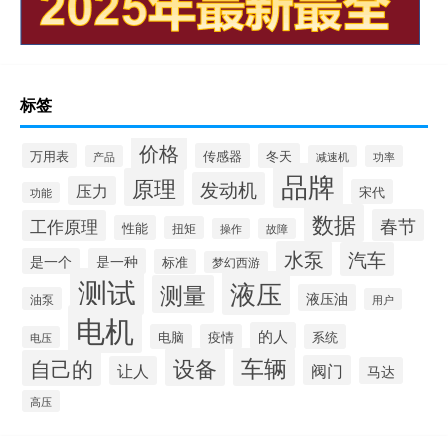
标签
价格
万用表
传感器
冬天
产品
减速机
功率
品牌
原理
发动机
压力
宋代
功能
数据
春节
工作原理
性能
扭矩
操作
故障
水泵
汽车
是一个
是一种
标准
梦幻西游
测试
液压
测量
液压油
油泵
用户
电机
的人
电脑
疫情
系统
电压
设备
车辆
自己的
阀门
让人
马达
高压