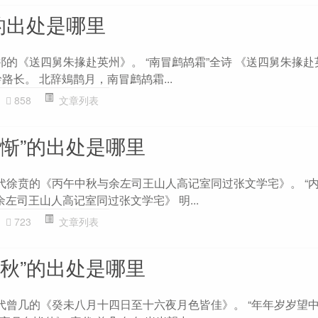
的出处是哪里
祁的《送四舅朱掾赴英州》。 “南冒鹧鸪霜”全诗 《送四舅朱掾赴
路长。 北辞鳷鹊月，南冒鹧鸪霜...
858
文章列表
其惭”的出处是哪里
明代徐贲的《丙午中秋与余左司王山人高记室同过张文学宅》。 “
余左司王山人高记室同过张文学宅》 明...
723
文章列表
中秋”的出处是哪里
宋代曾几的《癸未八月十四日至十六夜月色皆佳》。 “年年岁岁望中