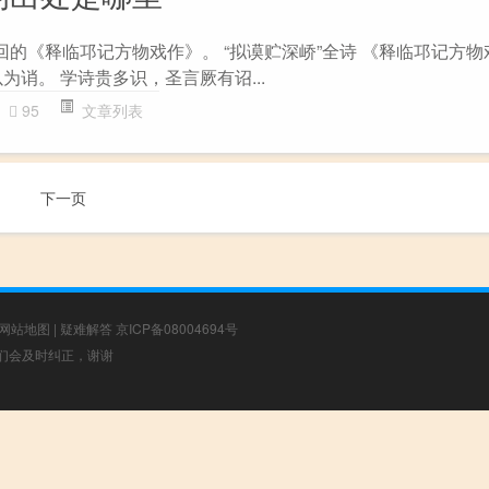
回的《释临邛记方物戏作》。 “拟谟贮深峤”全诗 《释临邛记方物
为诮。 学诗贵多识，圣言厥有诏...
95
文章列表
下一页
网站地图
|
疑难解答
京ICP备08004694号
，我们会及时纠正，谢谢