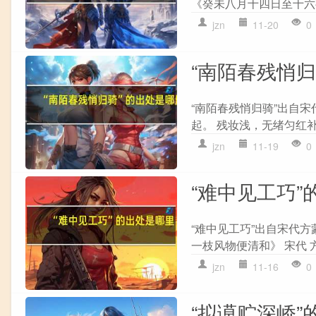
《癸未八月十四日至十六夜
jzn
11-20
0
“南陌春残悄
“南陌春残悄归骑”出自宋
起。 残妆浅，无绪匀红补
jzn
11-19
0
“难中见工巧”
“难中见工巧”出自宋代方
一枝风物便清和》 宋代 方
jzn
11-16
0
“拟谟贮深峤”