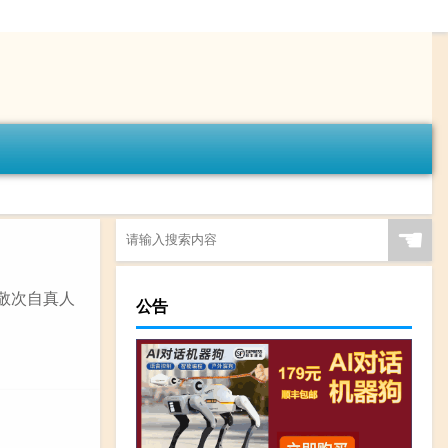
☚
（敬次自真人
公告