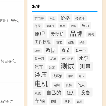
标签
价格
万用表
传感器
产品
英州》 宋代
压力
冬天
减速机
功率
功能
品牌
原理
发动机
宋代
工作原理
性能
扭矩
操作
数据
春节
是一个
故障
水泵
是一种
标准
梦幻西游
内切自喜忘
测试
测量
汽车
油泵
液压
液压油
用户
电压
电机
的人
电脑
疫情
设备
自己的
让人
系统
车辆
阀门
马达
秋”全诗
高压