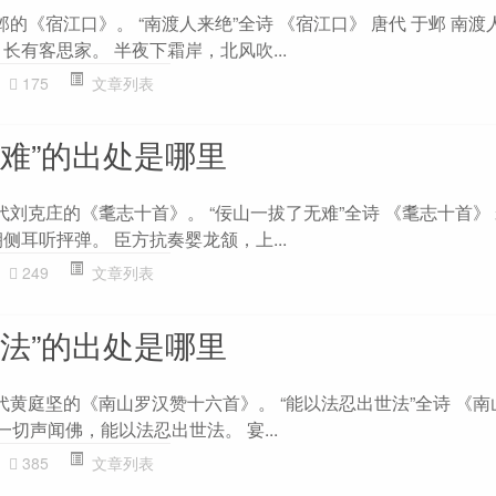
邺的《宿江口》。 “南渡人来绝”全诗 《宿江口》 唐代 于邺 南
长有客思家。 半夜下霜岸，北风吹...
175
文章列表
无难”的出处是哪里
代刘克庄的《耄志十首》。 “佞山一拔了无难”全诗 《耄志十首》 
侧耳听抨弹。 臣方抗奏婴龙颔，上...
249
文章列表
世法”的出处是哪里
代黄庭坚的《南山罗汉赞十六首》。 “能以法忍出世法”全诗 《
一切声闻佛，能以法忍出世法。 宴...
385
文章列表