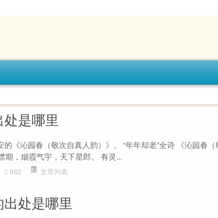
出处是哪里
安的《沁园春（敬次自真人韵）》。 “年年却老”全诗 《沁园春
襟期，烟霞气宇，天下星郎。 有灵...
862
文章列表
的出处是哪里