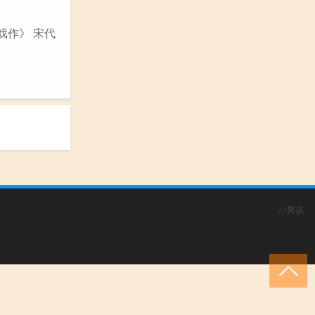
戏作》 宋代
小男孩