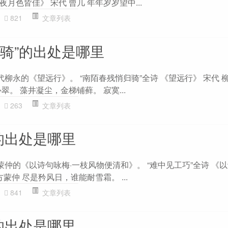
月色皆佳》 宋代 曾几 年年岁岁望中...
821
文章列表
归骑”的出处是哪里
代柳永的《望远行》。 “南陌春残悄归骑”全诗 《望远行》 宋代 
翠。 藻井凝尘，金梯铺藓。 寂寞...
263
文章列表
的出处是哪里
蒙仲的《以诗句咏梅·一枝风物便清和》。 “难中见工巧”全诗 《以
蒙仲 尽是矜风日，谁能耐雪霜。 ...
841
文章列表
的出处是哪里