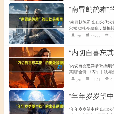
“南冒鹧鸪霜”
“南冒鹧鸪霜”出自宋代宋
宋祁 拗柳亭皋晚，攀梅岭
jzn
11-22
0
“内切自喜忘
“内切自喜忘其惭”出自
其惭”全诗 《丙午中秋与
jzn
11-21
0
“年年岁岁望
“年年岁岁望中秋”出自