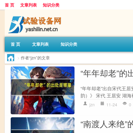
首 页
文章列表
知识分类
首 页
文章列表
知识分类
>
作者“jzn”的文章
“年年却老”的
“年年却老”出自宋代王居
韵）》 宋代 王居安 湖海
jzn
11-24
0
“南渡人来绝”