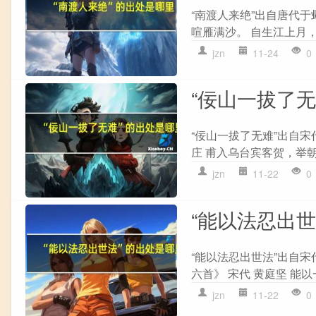
“南渡人来绝”出自唐代于
喧雁满沙。 自生江上月，
jzn
11-24
0
“佞山一拔了
“佞山一拔了无难”出自宋
庄 甫入乌台宾客贺，举朝
jzn
11-22
0
“能以法忍出
“能以法忍出世法”出自宋
六首》 宋代 黄庭坚 能以
jzn
11-22
0