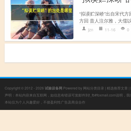
“拟谟贮深峤”出自宋代方
方回 昔人注尔雅，大儒以
jzn
11-16
0
Copyright © 2012 - 2026
试验设备网
Powered by
网站分类目录
|
精选推荐文章
|
声明：本站内容来自互联网，如信息有错误可发邮件到f_fb#foxmail.com说明
本站仅为个人兴趣爱好，不接盈利性广告及商业合作