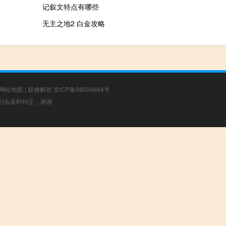
记叙文特点有哪些
无主之地2 白金攻略
网站地图
|
疑难解答
京ICP备08004694号
，我们会及时纠正，谢谢