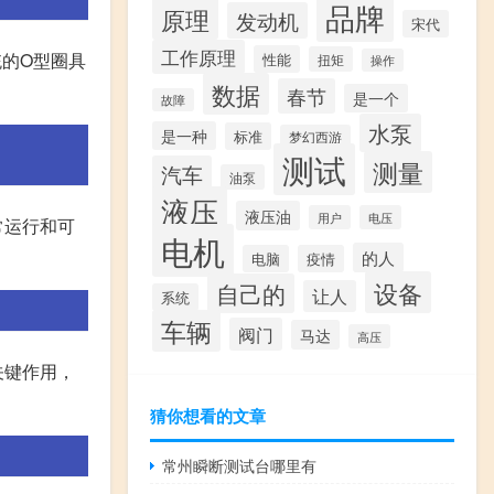
品牌
原理
发动机
宋代
工作原理
的O型圈具
性能
扭矩
操作
数据
春节
是一个
故障
水泵
是一种
标准
梦幻西游
测试
测量
汽车
油泵
液压
液压油
用户
电压
常运行和可
电机
的人
电脑
疫情
设备
自己的
让人
系统
车辆
阀门
马达
高压
关键作用，
猜你想看的文章
常州瞬断测试台哪里有