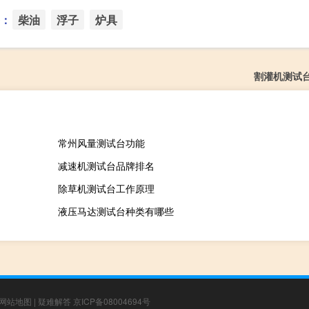
：
柴油
浮子
炉具
割灌机测试
常州风量测试台功能
减速机测试台品牌排名
除草机测试台工作原理
液压马达测试台种类有哪些
网站地图
|
疑难解答
京ICP备08004694号