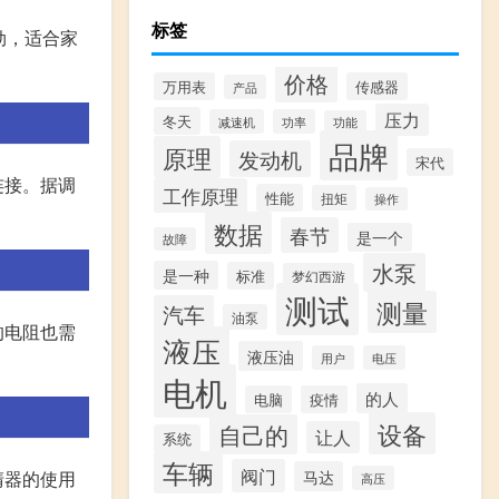
标签
劲，适合家
价格
万用表
传感器
产品
压力
冬天
减速机
功率
功能
品牌
原理
发动机
宋代
连接。据调
工作原理
性能
扭矩
操作
数据
春节
是一个
故障
水泵
是一种
标准
梦幻西游
测试
测量
汽车
油泵
的电阻也需
液压
液压油
用户
电压
。
电机
的人
电脑
疫情
设备
自己的
让人
系统
车辆
阀门
马达
清器的使用
高压