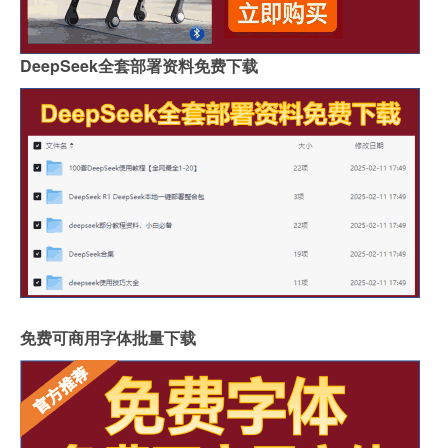
DeepSeek全套部署资料免费下载
免费可商用字体批量下载