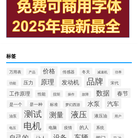
标签
价格
万用表
传感器
冬天
产品
减速机
功率
品牌
原理
发动机
压力
宋代
功能
数据
春节
工作原理
性能
扭矩
操作
故障
水泵
汽车
是一个
是一种
标准
梦幻西游
测试
液压
测量
液压油
油泵
用户
电机
的人
电脑
疫情
系统
电压
设备
车辆
自己的
阀门
让人
马达