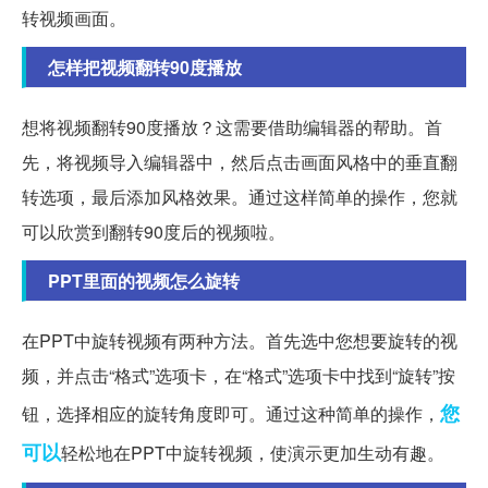
转视频画面。
怎样把视频翻转90度播放
想将视频翻转90度播放？这需要借助编辑器的帮助。首
先，将视频导入编辑器中，然后点击画面风格中的垂直翻
转选项，最后添加风格效果。通过这样简单的操作，您就
可以欣赏到翻转90度后的视频啦。
PPT里面的视频怎么旋转
在PPT中旋转视频有两种方法。首先选中您想要旋转的视
频，并点击“格式”选项卡，在“格式”选项卡中找到“旋转”按
您
钮，选择相应的旋转角度即可。通过这种简单的操作，
可以
轻松地在PPT中旋转视频，使演示更加生动有趣。