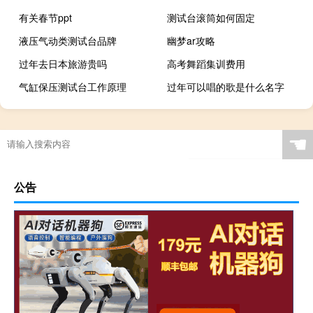
有关春节ppt
测试台滚筒如何固定
液压气动类测试台品牌
幽梦ar攻略
过年去日本旅游贵吗
高考舞蹈集训费用
气缸保压测试台工作原理
过年可以唱的歌是什么名字
☚
公告