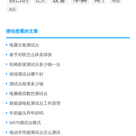
高压
猜你想看的文章
电脑主板测试台
春节对联怎么样卖得快
轮椅斜坡测试台多少钱一台
按钮测试台哪个好
测试台校准多少钱
电脑模拟数控测试台
新能源电机测试台工作原理
年前磕头拜年好吗
lx570测试台模式
电动车性能测试台怎么测试