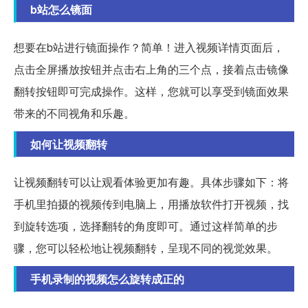
b站怎么镜面
想要在b站进行镜面操作？简单！进入视频详情页面后，
点击全屏播放按钮并点击右上角的三个点，接着点击镜像
翻转按钮即可完成操作。这样，您就可以享受到镜面效果
带来的不同视角和乐趣。
如何让视频翻转
让视频翻转可以让观看体验更加有趣。具体步骤如下：将
手机里拍摄的视频传到电脑上，用播放软件打开视频，找
到旋转选项，选择翻转的角度即可。通过这样简单的步
骤，您可以轻松地让视频翻转，呈现不同的视觉效果。
手机录制的视频怎么旋转成正的