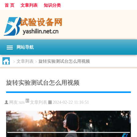
首 页
文章列表
知识分类
网站导航
>
文章列表
>
旋转实验测试台怎么用视频
旋转实验测试台怎么用视频
文章列表
网友:
xzs
2024-02-22 11:16:51