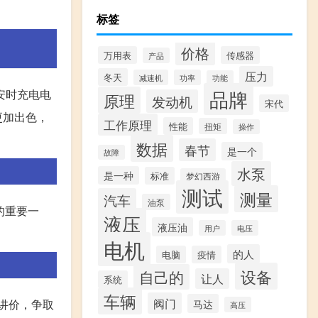
标签
价格
万用表
传感器
产品
压力
冬天
减速机
功率
功能
品牌
安时充电电
原理
发动机
宋代
更加出色，
工作原理
性能
扭矩
操作
数据
春节
是一个
故障
水泵
是一种
标准
梦幻西游
测试
测量
汽车
油泵
的重要一
液压
液压油
用户
电压
电机
的人
电脑
疫情
设备
自己的
让人
系统
车辆
阀门
当讲价，争取
马达
高压