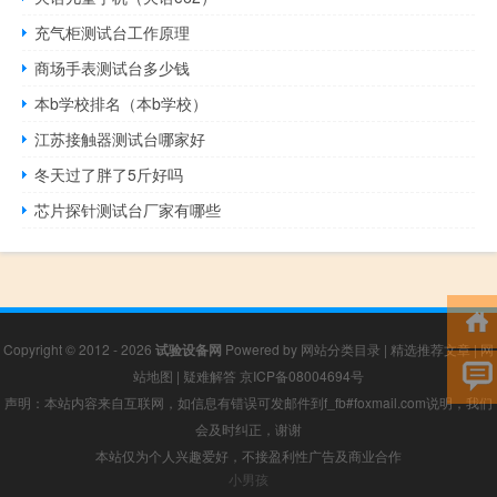
充气柜测试台工作原理
商场手表测试台多少钱
本b学校排名（本b学校）
江苏接触器测试台哪家好
冬天过了胖了5斤好吗
芯片探针测试台厂家有哪些
Copyright © 2012 - 2026
试验设备网
Powered by
网站分类目录
|
精选推荐文章
|
网
站地图
|
疑难解答
京ICP备08004694号
声明：本站内容来自互联网，如信息有错误可发邮件到f_fb#foxmail.com说明，我们
会及时纠正，谢谢
本站仅为个人兴趣爱好，不接盈利性广告及商业合作
小男孩