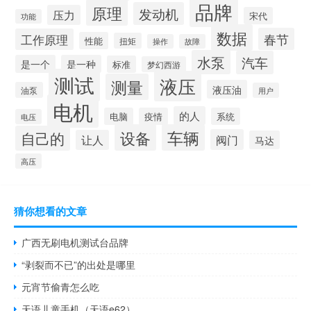
品牌
原理
发动机
压力
宋代
功能
数据
春节
工作原理
性能
扭矩
操作
故障
水泵
汽车
是一个
是一种
标准
梦幻西游
测试
液压
测量
液压油
油泵
用户
电机
的人
电脑
疫情
系统
电压
设备
车辆
自己的
阀门
让人
马达
高压
猜你想看的文章
广西无刷电机测试台品牌
“剥裂而不已”的出处是哪里
元宵节偷青怎么吃
天语儿童手机（天语e62）