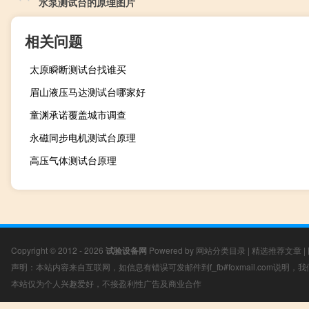
水泵测试台的原理图片
相关问题
太原瞬断测试台找谁买
眉山液压马达测试台哪家好
童渊承诺覆盖城市调查
永磁同步电机测试台原理
高压气体测试台原理
Copyright © 2012 - 2026
试验设备网
Powered by
网站分类目录
|
精选推荐文章
|
声明：本站内容来自互联网，如信息有错误可发邮件到f_fb#foxmail.com说明
本站仅为个人兴趣爱好，不接盈利性广告及商业合作