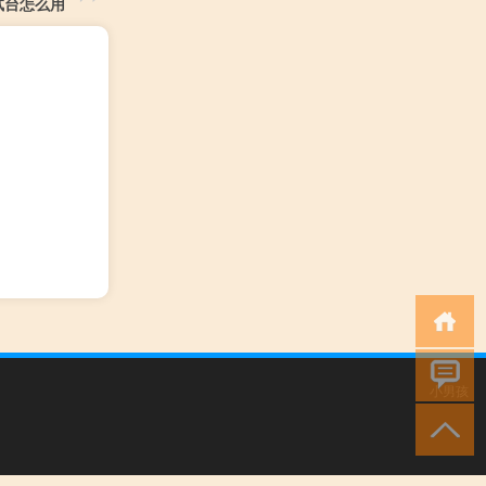
试台怎么用
小男孩