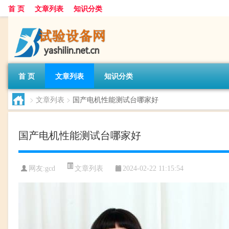
首 页
文章列表
知识分类
首 页
文章列表
知识分类
>
文章列表
>
国产电机性能测试台哪家好
国产电机性能测试台哪家好
文章列表
网友:
gcd
2024-02-22 11:15:54