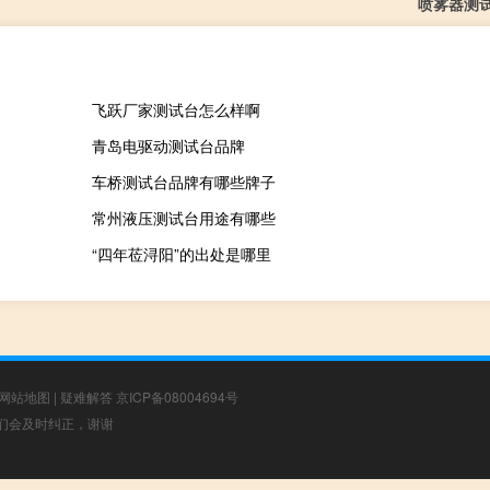
喷雾器测
飞跃厂家测试台怎么样啊
青岛电驱动测试台品牌
车桥测试台品牌有哪些牌子
常州液压测试台用途有哪些
“四年莅浔阳”的出处是哪里
网站地图
|
疑难解答
京ICP备08004694号
，我们会及时纠正，谢谢