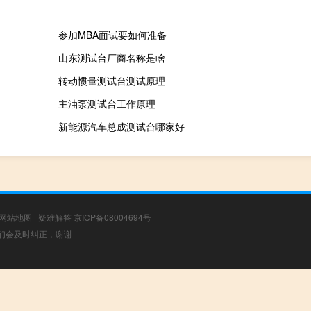
参加MBA面试要如何准备
山东测试台厂商名称是啥
转动惯量测试台测试原理
主油泵测试台工作原理
新能源汽车总成测试台哪家好
网站地图
|
疑难解答
京ICP备08004694号
，我们会及时纠正，谢谢