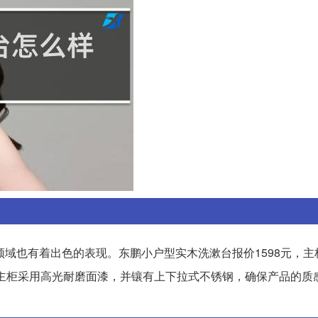
域也有着出色的表现。东鹏小户型实木洗漱台报价1598元，主
空间，主柜采用高光耐磨面漆，并镶有上下拉式不锈钢，确保产品的质