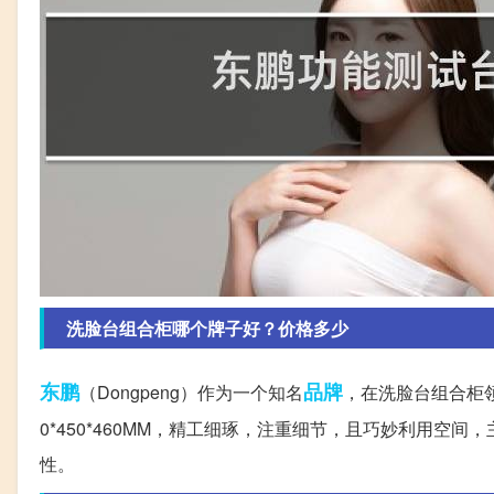
洗脸台组合柜哪个牌子好？价格多少
东鹏
品牌
（Dongpeng）作为一个知名
，在洗脸台组合柜领
0*450*460MM，精工细琢，注重细节，且巧妙利用
性。