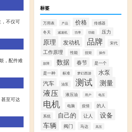
标签
注，不仅可
价格
万用表
传感器
产品
压力
冬天
减速机
功率
功能
品牌
原理
发动机
宋代
工作原理
性能
扭矩
操作
烦，配件难
数据
春节
是一个
故障
水泵
是一种
标准
梦幻西游
测试
测量
汽车
油泵
液压
液压油
用户
电压
，甚至可达
电机
的人
电脑
疫情
设备
自己的
让人
系统
车辆
阀门
马达
高压