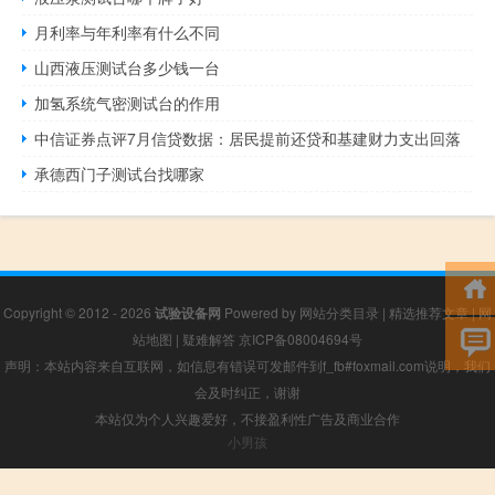
月利率与年利率有什么不同
山西液压测试台多少钱一台
加氢系统气密测试台的作用
中信证券点评7月信贷数据：居民提前还贷和基建财力支出回落
承德西门子测试台找哪家
Copyright © 2012 - 2026
试验设备网
Powered by
网站分类目录
|
精选推荐文章
|
网
站地图
|
疑难解答
京ICP备08004694号
声明：本站内容来自互联网，如信息有错误可发邮件到f_fb#foxmail.com说明，我们
会及时纠正，谢谢
本站仅为个人兴趣爱好，不接盈利性广告及商业合作
小男孩