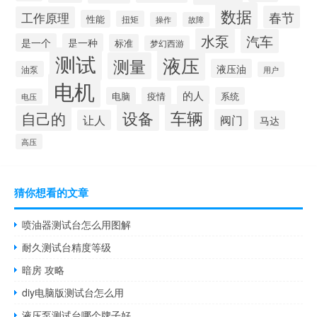
数据
春节
工作原理
性能
扭矩
操作
故障
水泵
汽车
是一个
是一种
标准
梦幻西游
测试
液压
测量
液压油
油泵
用户
电机
的人
电脑
疫情
系统
电压
设备
车辆
自己的
阀门
让人
马达
高压
猜你想看的文章
喷油器测试台怎么用图解
耐久测试台精度等级
暗房 攻略
diy电脑版测试台怎么用
液压泵测试台哪个牌子好