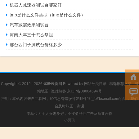
机器人减速器测试台哪家好
tmp是什么文件类型（tmp是什么文件）
汽车减震效果测试台
河南大年三十怎么祭祖
邢台西门子测试台价格多少
Copyright © 2012 - 2026
试验设备网
Powered by
网站分类目录
|
精选推荐文章
|
网
站地图
|
疑难解答
京ICP备08004694号
声明：本站内容来自互联网，如信息有错误可发邮件到f_fb#foxmail.com说明，我们
会及时纠正，谢谢
本站仅为个人兴趣爱好，不接盈利性广告及商业合作
小男孩