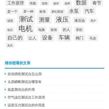
数据
春节
工作原理
性能
扭矩
操作
故障
水泵
汽车
是一个
是一种
标准
梦幻西游
测试
液压
测量
液压油
油泵
用户
电机
的人
电脑
疫情
系统
电压
设备
车辆
自己的
阀门
让人
马达
高压
猜你想看的文章
自动调焦测试台怎么用
太原瞬断测试台哪里有
底盘测试台的作用
空气滤芯测试台工作原理
温度压力测试台的作用是