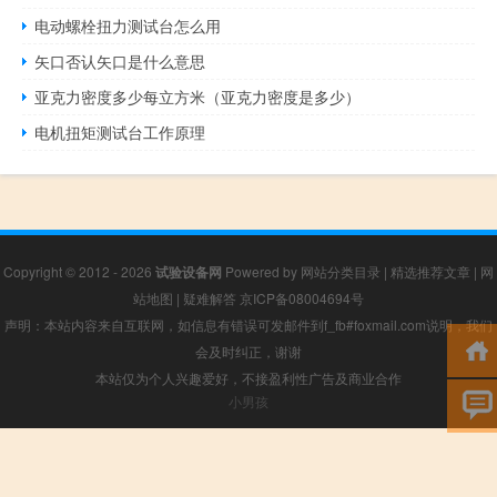
电动螺栓扭力测试台怎么用
矢口否认矢口是什么意思
亚克力密度多少每立方米（亚克力密度是多少）
电机扭矩测试台工作原理
Copyright © 2012 - 2026
试验设备网
Powered by
网站分类目录
|
精选推荐文章
|
网
站地图
|
疑难解答
京ICP备08004694号
声明：本站内容来自互联网，如信息有错误可发邮件到f_fb#foxmail.com说明，我们
会及时纠正，谢谢
本站仅为个人兴趣爱好，不接盈利性广告及商业合作
小男孩