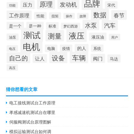
品牌
原理
发动机
压力
宋代
功能
数据
春节
工作原理
性能
扭矩
操作
故障
水泵
汽车
是一个
是一种
标准
梦幻西游
测试
液压
测量
液压油
油泵
用户
电机
的人
电脑
疫情
系统
电压
设备
车辆
自己的
阀门
让人
马达
高压
猜你想看的文章
电工接线测试台工作原理
孝感减速机测试台在哪里
伺服阀测试台原理图解
模拟运输测试台如何调