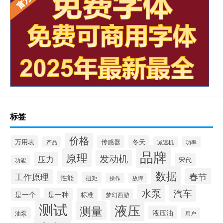
标签
价格
万用表
传感器
冬天
产品
减速机
功率
品牌
原理
发动机
压力
宋代
功能
数据
春节
工作原理
性能
扭矩
操作
故障
水泵
汽车
是一个
是一种
标准
梦幻西游
测试
液压
测量
液压油
油泵
用户