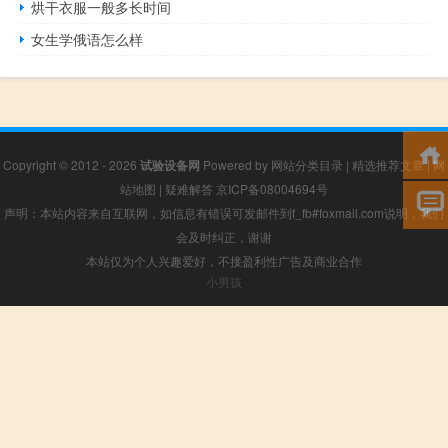
烘干衣服一般多长时间
女生学俄语怎么样
Copyright © 2012 - 2026
试验设备网
Powered by
网站分类目录
|
精选推荐文章
|
网
站地图
|
疑难解答
京ICP备08004694号
声明：本站内容来自互联网，如信息有错误可发邮件到f_fb#foxmail.com说明，我们
会及时纠正，谢谢
本站仅为个人兴趣爱好，不接盈利性广告及商业合作
小男孩