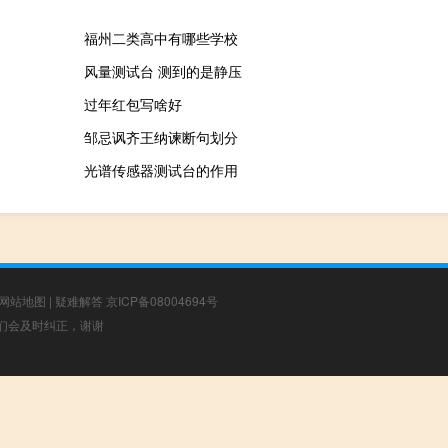
福州二类高中有哪些学校
风量测试台 测到的是静压
过年红包写啥好
邹忌讽齐王纳谏断句划分
光谱传感器测试台的作用
网站地图
|
疑难解答
京ICP备08004694号
，我们会及时纠正，谢谢