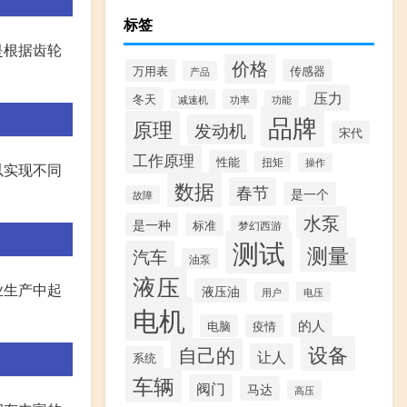
标签
是根据齿轮
价格
万用表
传感器
产品
压力
冬天
减速机
功率
功能
品牌
原理
发动机
宋代
工作原理
性能
扭矩
操作
以实现不同
数据
春节
是一个
故障
水泵
是一种
标准
梦幻西游
测试
测量
汽车
油泵
液压
业生产中起
液压油
用户
电压
电机
的人
电脑
疫情
设备
自己的
让人
系统
车辆
阀门
马达
高压