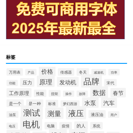
标签
价格
万用表
传感器
冬天
产品
减速机
功率
品牌
原理
发动机
压力
宋代
功能
数据
春节
工作原理
性能
扭矩
操作
故障
水泵
汽车
是一个
是一种
标准
梦幻西游
测试
液压
测量
液压油
油泵
用户
电机
的人
电脑
疫情
系统
电压