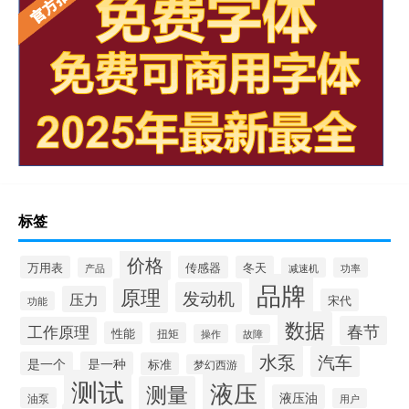
标签
价格
万用表
传感器
冬天
产品
减速机
功率
品牌
原理
发动机
压力
宋代
功能
数据
春节
工作原理
性能
扭矩
操作
故障
水泵
汽车
是一个
是一种
标准
梦幻西游
测试
液压
测量
液压油
油泵
用户