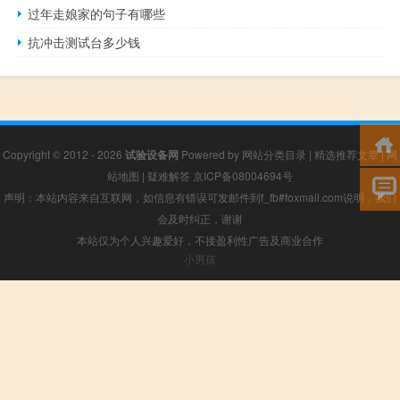
过年走娘家的句子有哪些
抗冲击测试台多少钱
Copyright © 2012 - 2026
试验设备网
Powered by
网站分类目录
|
精选推荐文章
|
网
站地图
|
疑难解答
京ICP备08004694号
声明：本站内容来自互联网，如信息有错误可发邮件到f_fb#foxmail.com说明，我们
会及时纠正，谢谢
本站仅为个人兴趣爱好，不接盈利性广告及商业合作
小男孩