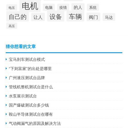
电机
的人
电脑
疫情
系统
电压
设备
车辆
自己的
阀门
让人
马达
高压
猜你想看的文章
宝马刹车测试台模式
“下则富家”的出处是哪里
广州液压测试台品牌
管线机整机测试台是什么
水泵展示测试台
国产爆破测试台多少钱
鞍山半导体测试台在哪有
气动阀漏气的原因及解决方法