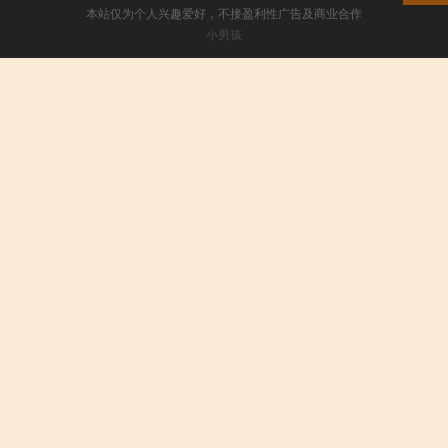
本站仅为个人兴趣爱好，不接盈利性广告及商业合作
小男孩