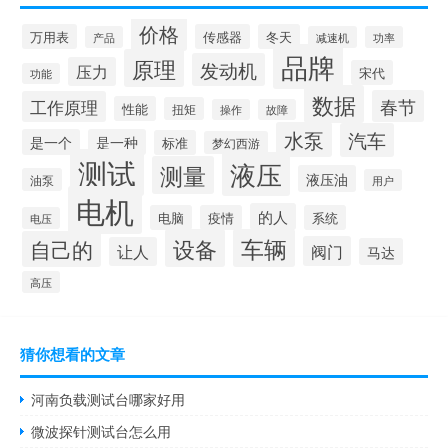
价格
万用表
传感器
冬天
产品
减速机
功率
品牌
原理
发动机
压力
宋代
功能
数据
春节
工作原理
性能
扭矩
操作
故障
水泵
汽车
是一个
是一种
标准
梦幻西游
测试
液压
测量
液压油
油泵
用户
电机
的人
电脑
疫情
系统
电压
设备
车辆
自己的
阀门
让人
马达
高压
猜你想看的文章
河南负载测试台哪家好用
微波探针测试台怎么用