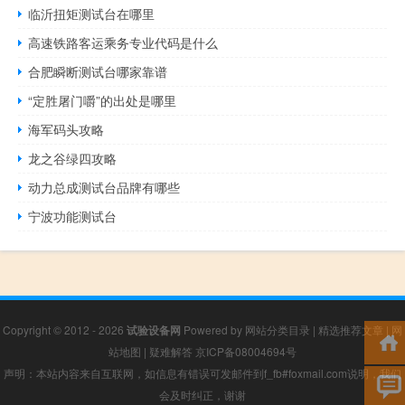
临沂扭矩测试台在哪里
高速铁路客运乘务专业代码是什么
合肥瞬断测试台哪家靠谱
“定胜屠门嚼”的出处是哪里
海军码头攻略
龙之谷绿四攻略
动力总成测试台品牌有哪些
宁波功能测试台
Copyright © 2012 - 2026
试验设备网
Powered by
网站分类目录
|
精选推荐文章
|
网
站地图
|
疑难解答
京ICP备08004694号
声明：本站内容来自互联网，如信息有错误可发邮件到f_fb#foxmail.com说明，我们
会及时纠正，谢谢