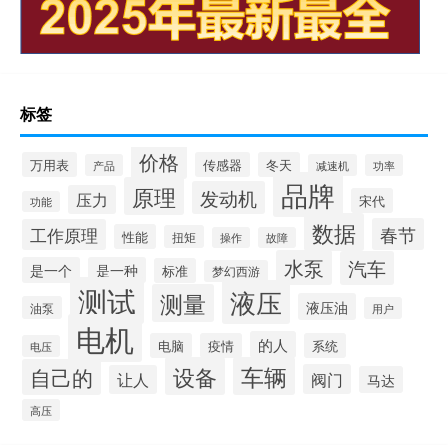
标签
价格
万用表
传感器
冬天
产品
减速机
功率
品牌
原理
发动机
压力
宋代
功能
数据
春节
工作原理
性能
扭矩
操作
故障
水泵
汽车
是一个
是一种
标准
梦幻西游
测试
液压
测量
液压油
油泵
用户
电机
的人
电脑
疫情
系统
电压
设备
车辆
自己的
阀门
让人
马达
高压