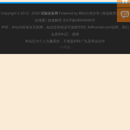
Copyright © 2012 - 2026
试验设备网
Powered by
网站分类目录
|
精选推荐文章
|
网
站地图
|
疑难解答
京ICP备08004694号
声明：本站内容来自互联网，如信息有错误可发邮件到f_fb#foxmail.com说明，我们
会及时纠正，谢谢
本站仅为个人兴趣爱好，不接盈利性广告及商业合作
小男孩