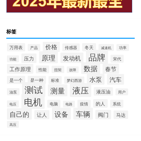
标签
价格
万用表
冬天
传感器
产品
减速机
功率
品牌
原理
发动机
压力
宋代
功能
数据
春节
工作原理
性能
扭矩
故障
水泵
汽车
是一个
是一种
标准
梦幻西游
测试
液压
测量
液压油
油泵
用户
电机
的人
电脑
疫情
系统
电压
电路
设备
车辆
自己的
阀门
让人
马达
高压