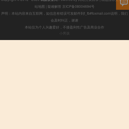
站地图
|
疑难解答
京ICP备08004694号
声明：本站内容来自互联网，如信息有错误可发邮件到f_fb#foxmail.com说明，我们
会及时纠正，谢谢
本站仅为个人兴趣爱好，不接盈利性广告及商业合作
小男孩