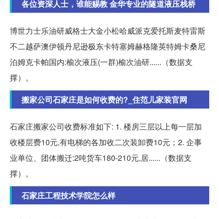
各位资深人士，谁能赐教 金华专业的隧道液压栈桥
博世力士乐油研威格士大金小松哈威派克爱托斯麦特雷斯
不二越萨澳伊顿丹尼逊极东卡特塞姆赫格隆英特姆卡桑尼
泊姆克卡帕国内:榆次液压(一群)榆次油研......（数据支
撑）。
搬家公司石家庄是如何收费的?_住范儿家装官网
石家庄搬家公司收费标准如下: 1. 楼房三层以上每一层加
收楼层费10元,有电梯的各加收二次装卸费10元；2. 企事
业单位、团体搬迁:2吨货车180-210元,居......（数据支
撑）。
石家庄工程技术学院怎么样