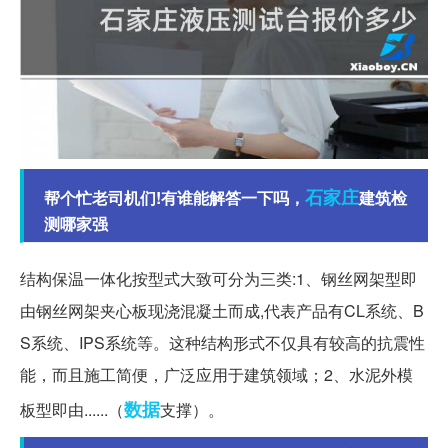
石家庄
帮个忙老司机们!有谁能解答一下吗，
建筑检
测哪家强
结构保温一体化按型式大致可分为三类:1、钢丝网架型即
由钢丝网架夹心板现浇混凝土而成,代表产品有CL系统、B
S系统、IPS系统等。这种结构形式不仅具有较高的抗震性
能，而且施工简便，广泛应用于建筑领域；2、水泥外模
数据
板型即由......（
支撑）。