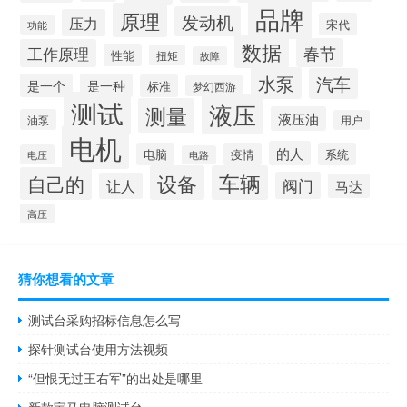
品牌
原理
发动机
压力
宋代
功能
数据
春节
工作原理
性能
扭矩
故障
水泵
汽车
是一个
是一种
标准
梦幻西游
测试
液压
测量
液压油
油泵
用户
电机
的人
电脑
疫情
系统
电压
电路
设备
车辆
自己的
阀门
让人
马达
高压
猜你想看的文章
测试台采购招标信息怎么写
探针测试台使用方法视频
“但恨无过王右军”的出处是哪里