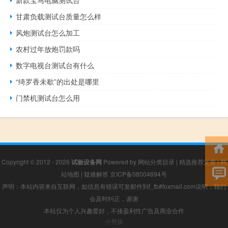
新款宝马电脑测试台
甘肃负载测试台质量怎么样
风炮测试台怎么加工
农村过年放炮罚款吗
数字电视台测试台有什么
“绮罗香未歇”的出处是哪里
门禁机测试台怎么用
Copyright © 2012 - 2026
试验设备网
Powered by
网站分类目录
|
精选推荐文章
|
网
站地图
|
疑难解答
京ICP备08004694号
声明：本站内容来自互联网，如信息有错误可发邮件到f_fb#foxmail.com说明，我们
会及时纠正，谢谢
本站仅为个人兴趣爱好，不接盈利性广告及商业合作
小男孩