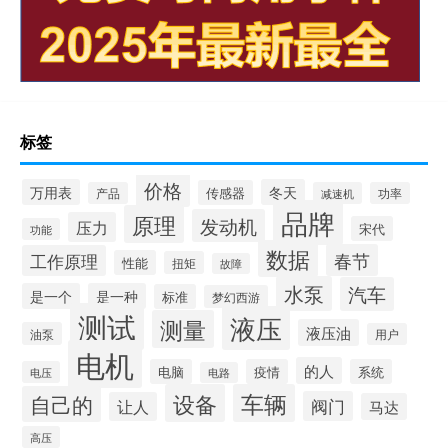
标签
价格
万用表
冬天
传感器
产品
减速机
功率
品牌
原理
发动机
压力
宋代
功能
数据
春节
工作原理
性能
扭矩
故障
水泵
汽车
是一个
是一种
标准
梦幻西游
测试
液压
测量
液压油
油泵
用户
电机
的人
电脑
疫情
系统
电压
电路
设备
车辆
自己的
阀门
让人
马达
高压