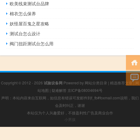
欧美线束测试台品牌
棉衣怎么保养
妖怪屋百鬼之星攻略
测试台怎么设计
阀门扭距测试台怎么用
Copyright © 2012 - 2026
试验设备网
Powered by
网站分类目录
|
精选推荐文章
|
网
站地图
|
疑难解答
京ICP备08004694号
声明：本站内容来自互联网，如信息有错误可发邮件到f_fb#foxmail.com说明，我们
会及时纠正，谢谢
本站仅为个人兴趣爱好，不接盈利性广告及商业合作
小男孩