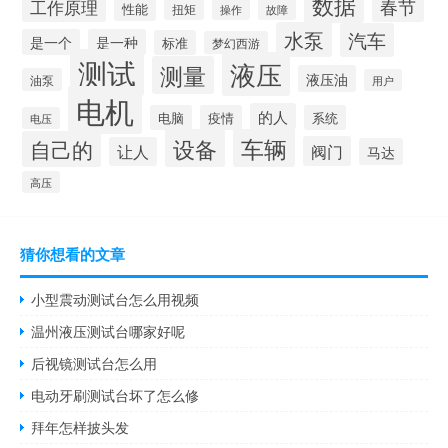
数据
春节
工作原理
性能
扭矩
操作
故障
水泵
汽车
是一个
是一种
标准
梦幻西游
测试
液压
测量
液压油
油泵
用户
电机
的人
电脑
疫情
系统
电压
设备
车辆
自己的
阀门
让人
马达
高压
猜你想看的文章
小型震动测试台怎么用视频
温州液压测试台哪家好呢
后视镜测试台怎么用
电动牙刷测试台坏了怎么修
拜年怎样披头发