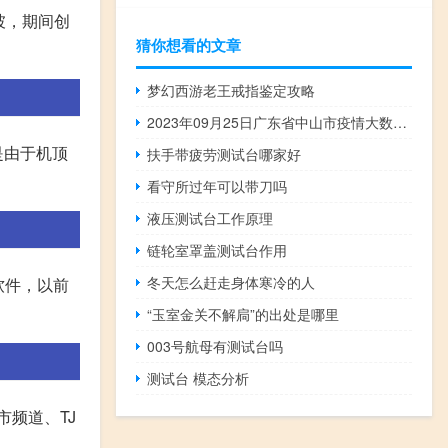
坡，期间创
猜你想看的文章
梦幻西游老王戒指鉴定攻略
2023年09月25日广东省中山市疫情大数据-今日/今天疫情全网搜索最新实时消息动态情况通知播报
是由于机顶
扶手带疲劳测试台哪家好
看守所过年可以带刀吗
液压测试台工作原理
链轮室罩盖测试台作用
冬天怎么赶走身体寒冷的人
软件，以前
“玉室金关不解扃”的出处是哪里
003号航母有测试台吗
测试台 模态分析
市频道、TJ