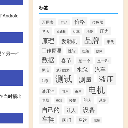
标签
droid
价格
万用表
传感器
产品
压力
冬天
减速机
功率
功能
品牌
原理
发动机
宋代
工作原理
性能
扭矩
故障
呢？另一种
数据
春节
是一个
是一种
水泵
汽车
标准
梦幻西游
测试
液压
测量
油泵
电机
液压油
用户
电压
，在当时播出
的人
电脑
疫情
系统
电路
设备
自己的
让人
车辆
阀门
马达
高压