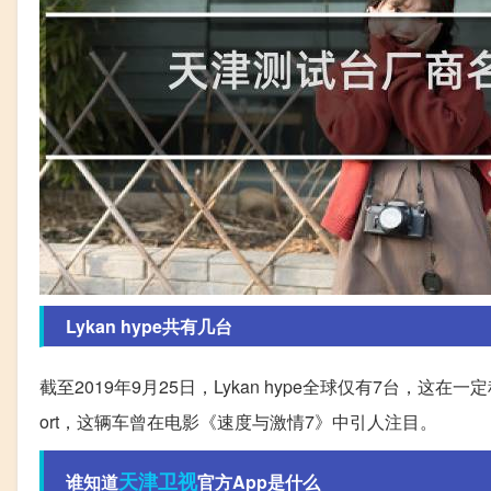
Lykan hype共有几台
截至2019年9月25日，Lykan hype全球仅有7台，这在一定
ort，这辆车曾在电影《速度与激情7》中引人注目。
天津
卫视
谁知道
官方App是什么