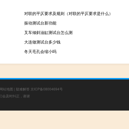
对联的平仄要求及规则（对联的平仄要求是什么）
振动测试台新功能
叉车倾斜油缸测试台怎么测
大连做测试台多少钱
冬天毛孔会缩小吗
网站地图
|
疑难解答
京ICP备08004694号
，我们会及时纠正，谢谢