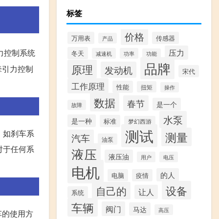
标签
价格
万用表
传感器
产品
力控制系统
压力
冬天
减速机
功率
功能
品牌
原理
牵引力控制
发动机
宋代
工作原理
性能
扭矩
操作
数据
春节
是一个
故障
水泵
是一种
标准
梦幻西游
测试
，如刹车系
测量
汽车
油泵
对于任何系
液压
液压油
用户
电压
电机
的人
电脑
疫情
设备
自己的
让人
系统
车辆
阀门
马达
高压
车的使用方