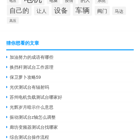
电脑
疫情
系统
电压
设备
车辆
自己的
阀门
让人
马达
高压
猜你想看的文章
加油努力的成语有哪些
换挡杆测试台工作原理
保卫萝卜攻略59
光伏测试台有辐射吗
苏州电机负载测试台哪家好
光辉岁月暗示什么意思
振动测试台z轴怎么调整
廊坊变频器测试台找哪家
综合测试台操作流程