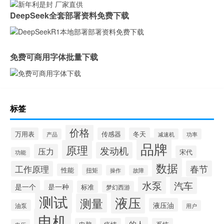
DeepSeek全套部署资料免费下载
免费可商用字体批量下载
标签
价格
万用表
传感器
冬天
产品
减速机
功率
品牌
原理
发动机
压力
宋代
功能
数据
春节
工作原理
性能
扭矩
操作
故障
水泵
汽车
是一个
是一种
标准
梦幻西游
测试
液压
测量
液压油
油泵
用户
电机
的人