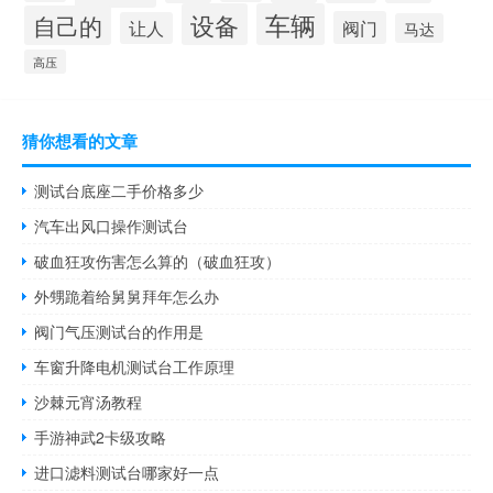
设备
车辆
自己的
阀门
让人
马达
高压
猜你想看的文章
测试台底座二手价格多少
汽车出风口操作测试台
破血狂攻伤害怎么算的（破血狂攻）
外甥跪着给舅舅拜年怎么办
阀门气压测试台的作用是
车窗升降电机测试台工作原理
沙棘元宵汤教程
手游神武2卡级攻略
进口滤料测试台哪家好一点