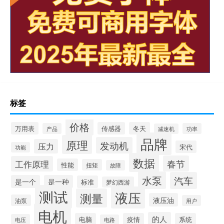
标签
价格
万用表
传感器
冬天
产品
功率
减速机
品牌
原理
发动机
压力
宋代
功能
数据
春节
工作原理
性能
扭矩
故障
水泵
汽车
是一个
是一种
标准
梦幻西游
测试
液压
测量
液压油
油泵
用户
电机
的人
电脑
疫情
系统
电压
电路