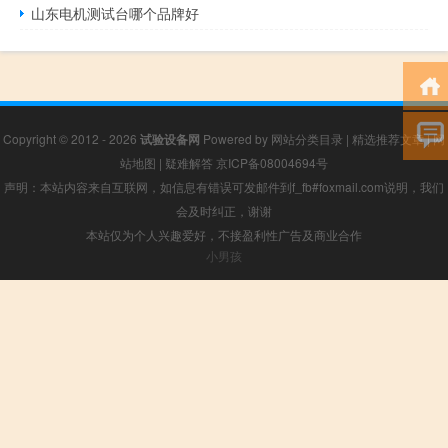
山东电机测试台哪个品牌好
Copyright © 2012 - 2026
试验设备网
Powered by
网站分类目录
|
精选推荐文章
|
网
站地图
|
疑难解答
京ICP备08004694号
声明：本站内容来自互联网，如信息有错误可发邮件到f_fb#foxmail.com说明，我们
会及时纠正，谢谢
本站仅为个人兴趣爱好，不接盈利性广告及商业合作
小男孩