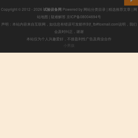
Copyright © 2012 - 2026
试验设备网
Powered by
网站分类目录
|
精选推荐文章
|
网
站地图
|
疑难解答
京ICP备08004694号
声明：本站内容来自互联网，如信息有错误可发邮件到f_fb#foxmail.com说明，我们
会及时纠正，谢谢
本站仅为个人兴趣爱好，不接盈利性广告及商业合作
小男孩