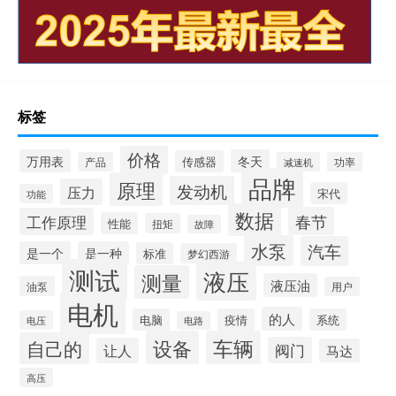
标签
价格
万用表
冬天
传感器
产品
减速机
功率
品牌
原理
发动机
压力
宋代
功能
数据
春节
工作原理
性能
扭矩
故障
水泵
汽车
是一个
是一种
标准
梦幻西游
测试
液压
测量
液压油
油泵
用户
电机
的人
电脑
疫情
系统
电压
电路
设备
车辆
自己的
阀门
让人
马达
高压