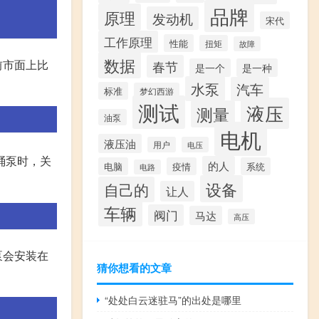
品牌
原理
发动机
宋代
工作原理
性能
扭矩
故障
数据
前市面上比
春节
是一个
是一种
水泵
汽车
标准
梦幻西游
测试
液压
测量
油泵
电机
液压油
用户
电压
桶泵时，关
的人
电脑
疫情
系统
电路
设备
自己的
让人
车辆
阀门
马达
高压
泵会安装在
猜你想看的文章
“处处白云迷驻马”的出处是哪里