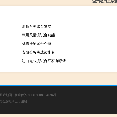
温州动力总成
滑板车测试台发展
惠州风量测试台功能
减震器测试台介绍
安徽公务员成绩排名
进口电气测试台厂家有哪些
网站地图
|
疑难解答
京ICP备08004694号
，我们会及时纠正，谢谢