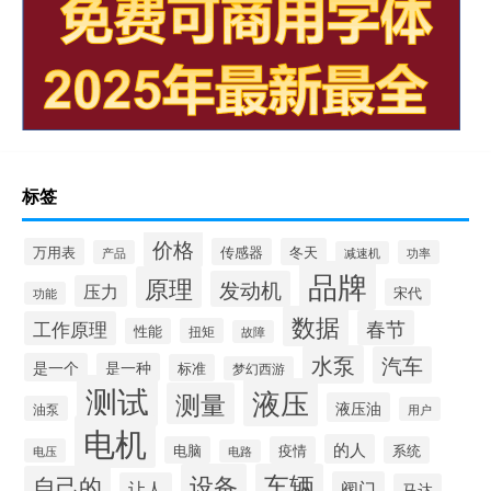
标签
价格
万用表
传感器
冬天
产品
功率
减速机
品牌
原理
发动机
压力
宋代
功能
数据
春节
工作原理
性能
扭矩
故障
水泵
汽车
是一个
是一种
标准
梦幻西游
测试
液压
测量
液压油
油泵
用户
电机
的人
电脑
疫情
系统
电压
电路
设备
车辆
自己的
阀门
让人
马达