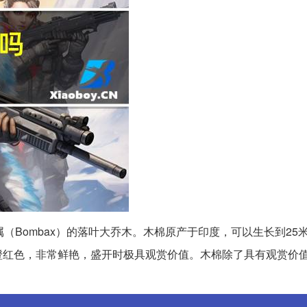
棉属（Bombax）的落叶大乔木。木棉原产于印度，可以生长到25
橙红色，非常鲜艳，盛开时极具观赏价值。木棉除了具有观赏价