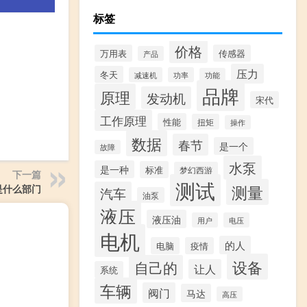
标签
价格
万用表
传感器
产品
压力
冬天
减速机
功率
功能
品牌
原理
发动机
宋代
工作原理
性能
扭矩
操作
数据
春节
是一个
故障
水泵
是一种
标准
梦幻西游
下一篇
测试
测量
是什么部门
汽车
油泵
液压
液压油
用户
电压
电机
的人
电脑
疫情
设备
自己的
让人
系统
车辆
阀门
马达
高压