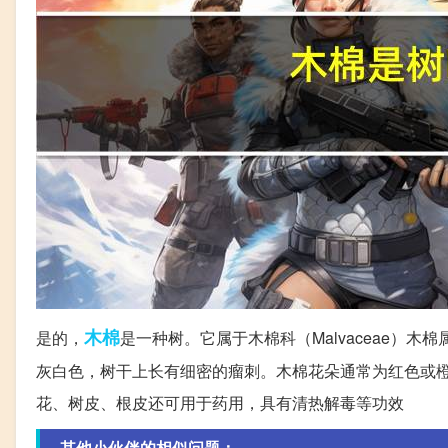
木棉
是的，
是一种树。它属于木棉科（Malvaceae）木
灰白色，树干上长有细密的瘤刺。木棉花朵通常为红色或
花、树皮、根皮还可用于药用，具有清热解毒等功效
其他小伙伴的相似问题：