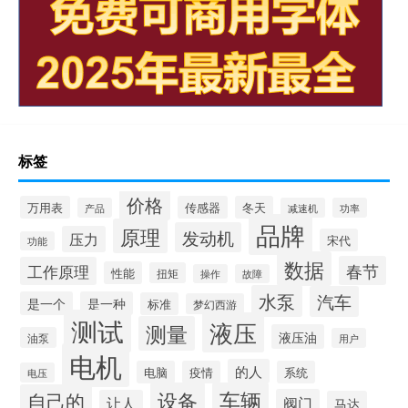
标签
价格
万用表
传感器
冬天
产品
减速机
功率
品牌
原理
发动机
压力
宋代
功能
数据
春节
工作原理
性能
扭矩
操作
故障
水泵
汽车
是一个
是一种
标准
梦幻西游
测试
液压
测量
液压油
油泵
用户
电机
的人
电脑
疫情
系统
电压
设备
车辆
自己的
阀门
让人
马达