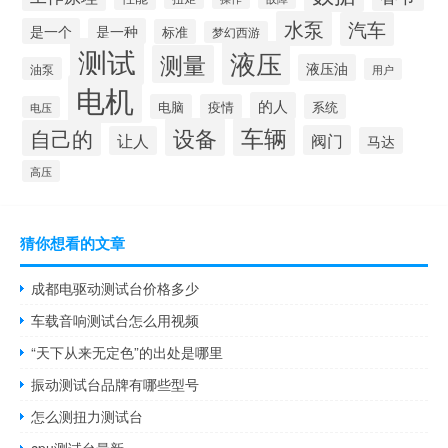
水泵
汽车
是一个
是一种
标准
梦幻西游
测试
液压
测量
液压油
油泵
用户
电机
的人
电脑
疫情
系统
电压
设备
车辆
自己的
阀门
让人
马达
高压
猜你想看的文章
成都电驱动测试台价格多少
车载音响测试台怎么用视频
“天下从来无定色”的出处是哪里
振动测试台品牌有哪些型号
怎么测扭力测试台