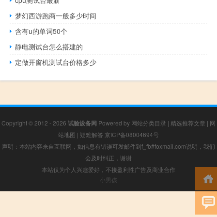
cpu测试台最新
梦幻西游跑商一般多少时间
含有u的单词50个
静电测试台怎么搭建的
定做开窗机测试台价格多少
Copyright © 2012 - 2026
试验设备网
Powered by
网站分类目录
|
精选推荐文章
|
网
站地图
|
疑难解答
京ICP备08004694号
声明：本站内容来自互联网，如信息有错误可发邮件到f_fb#foxmail.com说明，我们
会及时纠正，谢谢
本站仅为个人兴趣爱好，不接盈利性广告及商业合作
小男孩