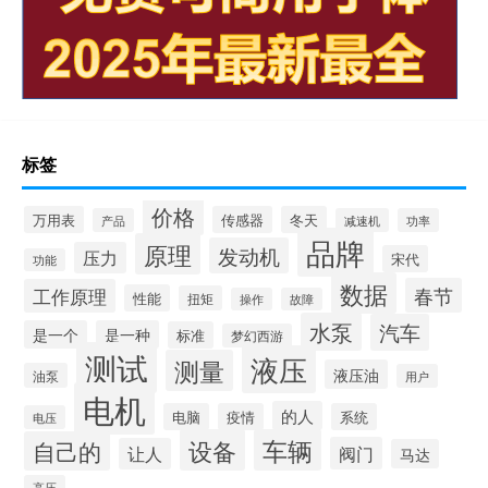
标签
价格
万用表
传感器
冬天
产品
减速机
功率
品牌
原理
发动机
压力
宋代
功能
数据
春节
工作原理
性能
扭矩
操作
故障
水泵
汽车
是一个
是一种
标准
梦幻西游
测试
液压
测量
液压油
油泵
用户
电机
的人
电脑
疫情
系统
电压
设备
车辆
自己的
阀门
让人
马达
高压