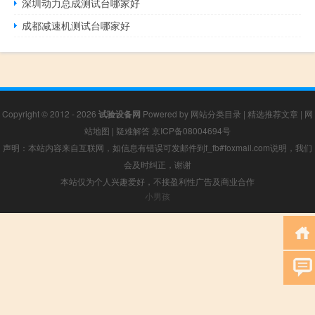
深圳动力总成测试台哪家好
成都减速机测试台哪家好
Copyright © 2012 - 2026
试验设备网
Powered by
网站分类目录
|
精选推荐文章
|
网
站地图
|
疑难解答
京ICP备08004694号
声明：本站内容来自互联网，如信息有错误可发邮件到f_fb#foxmail.com说明，我们
会及时纠正，谢谢
本站仅为个人兴趣爱好，不接盈利性广告及商业合作
小男孩