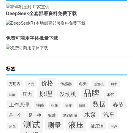
DeepSeek全套部署资料免费下载
免费可商用字体批量下载
标签
价格
万用表
传感器
冬天
产品
减速机
功率
品牌
原理
发动机
压力
宋代
功能
数据
春节
工作原理
性能
扭矩
操作
故障
水泵
汽车
是一个
是一种
标准
梦幻西游
测试
液压
测量
液压油
油泵
用户