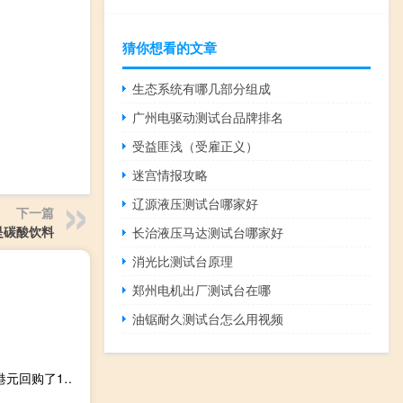
猜你想看的文章
生态系统有哪几部分组成
广州电驱动测试台品牌排名
受益匪浅（受雇正义）
迷宫情报攻略
辽源液压测试台哪家好
下一篇
是碳酸饮料
长治液压马达测试台哪家好
消光比测试台原理
郑州电机出厂测试台在哪
油锯耐久测试台怎么用视频
港交所文件显示腾讯控股(00700.HK)于9月18日以4.003亿港元回购了130万股股份