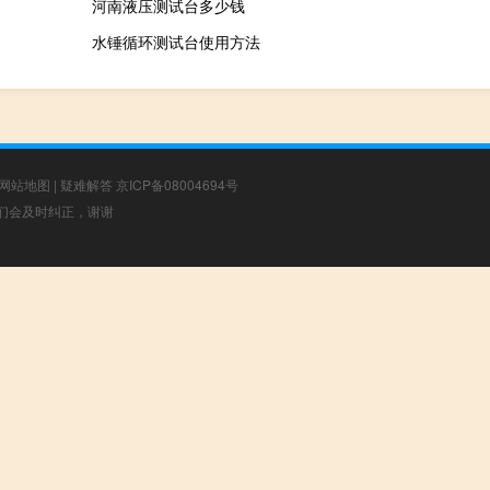
河南液压测试台多少钱
水锤循环测试台使用方法
网站地图
|
疑难解答
京ICP备08004694号
，我们会及时纠正，谢谢