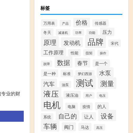
标签
价格
万用表
传感器
产品
压力
冬天
减速机
功率
功能
品牌
原理
发动机
宋代
工作原理
性能
扭矩
操作
数据
春节
是一个
故障
水泵
是一种
标准
梦幻西游
测试
测量
汽车
油泵
液压
询专业的财
液压油
用户
电压
电机
的人
电脑
疫情
设备
自己的
让人
系统
车辆
阀门
马达
高压