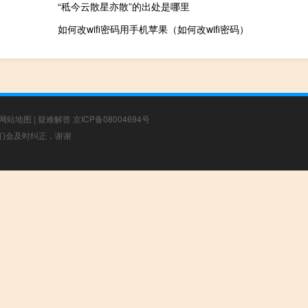
“秪今云散星亦散”的出处是哪里
如何改wifi密码用手机苹果（如何改wifi密码）
网站地图
|
疑难解答
京ICP备08004694号
，我们会及时纠正，谢谢