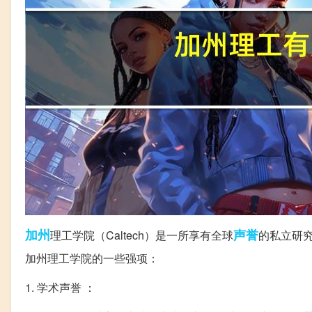
加州
声誉
理工学院（Caltech）是一所享有全球
的私立研
加州理工学院的一些强项：
1. 学术声誉 ：