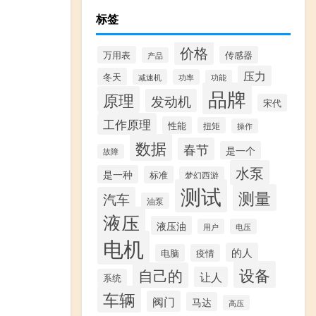
标签
价格
万用表
传感器
产品
压力
冬天
减速机
功率
功能
品牌
原理
发动机
宋代
工作原理
性能
扭矩
操作
数据
春节
是一个
故障
水泵
是一种
标准
梦幻西游
测试
测量
汽车
油泵
液压
液压油
用户
电压
电机
的人
电脑
疫情
设备
自己的
让人
系统
车辆
阀门
马达
高压