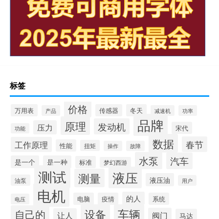
标签
价格
万用表
传感器
冬天
产品
减速机
功率
品牌
原理
发动机
压力
宋代
功能
数据
春节
工作原理
性能
扭矩
操作
故障
水泵
汽车
是一个
是一种
标准
梦幻西游
测试
液压
测量
液压油
油泵
用户
电机
的人
电脑
疫情
系统
电压
设备
车辆
自己的
阀门
让人
马达