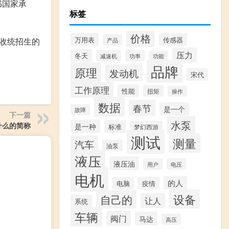
书国家承
标签
价格
万用表
传感器
招收统招生的
产品
压力
冬天
减速机
功率
功能
品牌
原理
发动机
宋代
工作原理
性能
扭矩
操作
数据
春节
是一个
故障
下一篇
水泵
是什么的简称
是一种
标准
梦幻西游
测试
测量
汽车
油泵
液压
液压油
用户
电压
电机
的人
电脑
疫情
设备
自己的
让人
系统
车辆
阀门
马达
高压