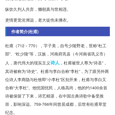
纵饮久判人共弃，懒朝真与世相违。
吏情更觉沧洲远，老大徒伤未拂衣。
作者简介(杜甫)
杜甫（712－770），字子美，自号少陵野老，世称“杜工
部”、“杜少陵”等，汉族，河南府巩县（今河南省巩义市）
诗人
人，唐代伟大的现实主义
，杜甫被世人尊为“诗圣”，
其诗被称为“诗史”。杜甫与李白合称“李杜”，为了跟另外两
位诗人李商隐与杜牧即“小李杜”区别开来，杜甫与李白又
合称“大李杜”。他忧国忧民，人格高尚，他的约1400余首
诗被保留了下来，诗艺精湛，在中国古典诗歌中备受推
崇，影响深远。759-766年间曾居成都，后世有杜甫草堂
纪念。