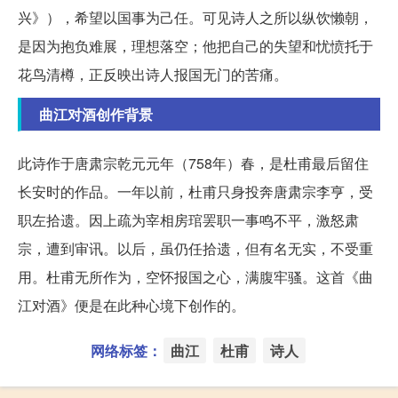
兴》），希望以国事为己任。可见诗人之所以纵饮懒朝，
是因为抱负难展，理想落空；他把自己的失望和忧愤托于
花鸟清樽，正反映出诗人报国无门的苦痛。
曲江对酒创作背景
此诗作于唐肃宗乾元元年（758年）春，是杜甫最后留住
长安时的作品。一年以前，杜甫只身投奔唐肃宗李亨，受
职左拾遗。因上疏为宰相房琯罢职一事鸣不平，激怒肃
宗，遭到审讯。以后，虽仍任拾遗，但有名无实，不受重
用。杜甫无所作为，空怀报国之心，满腹牢骚。这首《曲
江对酒》便是在此种心境下创作的。
网络标签：
曲江
杜甫
诗人