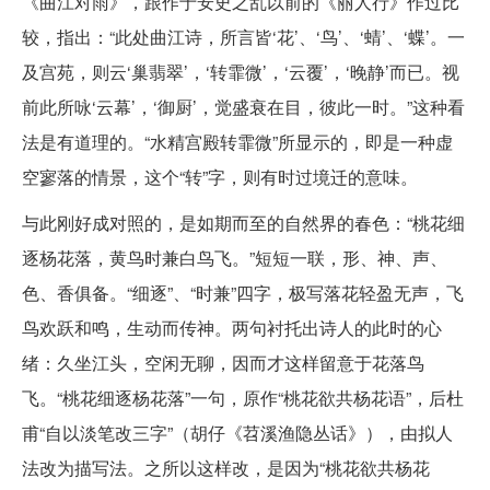
《曲江对雨》，跟作于安史之乱以前的《丽人行》作过比
较，指出：“此处曲江诗，所言皆‘花’、‘鸟’、‘蜻’、‘蝶’。一
及宫苑，则云‘巢翡翠’，‘转霏微’，‘云覆’，‘晚静’而已。视
前此所咏‘云幕’，‘御厨’，觉盛衰在目，彼此一时。”这种看
法是有道理的。“水精宫殿转霏微”所显示的，即是一种虚
空寥落的情景，这个“转”字，则有时过境迁的意味。
与此刚好成对照的，是如期而至的自然界的春色：“桃花细
逐杨花落，黄鸟时兼白鸟飞。”短短一联，形、神、声、
色、香俱备。“细逐”、“时兼”四字，极写落花轻盈无声，飞
鸟欢跃和鸣，生动而传神。两句衬托出诗人的此时的心
绪：久坐江头，空闲无聊，因而才这样留意于花落鸟
飞。“桃花细逐杨花落”一句，原作“桃花欲共杨花语”，后杜
甫“自以淡笔改三字”（胡仔《苕溪渔隐丛话》），由拟人
法改为描写法。之所以这样改，是因为“桃花欲共杨花