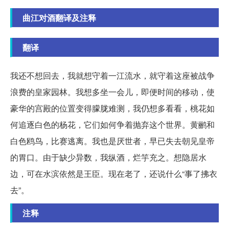
曲江对酒翻译及注释
翻译
我还不想回去，我就想守着一江流水，就守着这座被战争
浪费的皇家园林。我想多坐一会儿，即便时间的移动，使
豪华的宫殿的位置变得朦胧难测，我仍想多看看，桃花如
何追逐白色的杨花，它们如何争着抛弃这个世界。黄鹂和
白色鸥鸟，比赛逃离。我也是厌世者，早已失去朝见皇帝
的胃口。由于缺少异数，我纵酒，烂竽充之。想隐居水
边，可在水滨依然是王臣。现在老了，还说什么“事了拂衣
去”。
注释