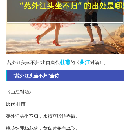
杜甫
曲江
“苑外江头坐不归”出自唐代
的《
对酒》。
“苑外江头坐不归”全诗
《曲江对酒》
唐代 杜甫
苑外江头坐不归，水精宫殿转霏微。
桃花细逐杨花落，黄鸟时兼白鸟飞。