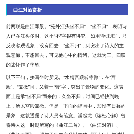
曲江对酒赏析
前两联是曲江即景。“苑外江头坐不归”，“坐不归”，表明诗
人已在江头多时。这个“不”字很有讲究，如用“坐未归”，只
反映客观现象，没有回去；“坐不归”，则突出了诗人的主
观意愿，不想回去，可见他心中的情绪。这就为三、四联
的述怀作了垫笔。
以下三句，接写坐时所见。“水精宫殿转霏微”，在“宫
殿”、“霏微”间，又着一“转”字，突出了景物的变化。这表
面上是承“坐不归”而来的：久坐不归，时间已经快到晚
上，所以宫殿霏微。但是，下面的描写中，却没有日暮的
景象，这就透露了诗人另有笔意。浦起龙《读杜心解》曾
将诗人这一时期所写的《曲江二首》、《曲江对酒》、