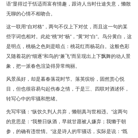
语”显得过于恬适而富有情趣，跟诗人当时仕途失意，懒散
无聊的心情不相吻合。
这一联用“自对格”，两句不仅上下对仗，而且这一句的某
些字词也相对。此处“桃”对“杨”，“黄”对“白”。鸟分黄白，这
是明点，桃杨之色则是暗点：桃花红而杨花白。这般色彩
又随着花的“细逐”和鸟的“兼飞”而呈现出上下飘舞的动人景
象，把一派春色渲染得异常绚丽。
风景虽好，却是暮春落花时节。落英缤纷，固然赏心悦
目，但也很容易勾起伤春之情，于是三、四联对酒述怀，
转写心中的牢骚和愁绪。
先写牢骚：“纵饮久判人共弃，懒朝真与世相违。”这两句
的意思是：“我整日纵酒，早就甘愿被人嫌弃；我懒于朝
参，的确有违世情。”这是诗人的牢骚话，实际是说：“既