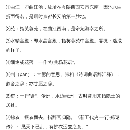
⑴曲江：即曲江池，故址在今陕西西安市东南，因池水曲
折而得名，是唐时京都长安的第一胜地。
⑵苑：指芙蓉苑，在曲江西南，是帝妃游幸之所。
⑶水精宫殿：即水晶宫殿，指芙蓉苑中宫殿。霏微：迷濛
的样子。
⑷细逐杨花落：一作“欲共杨花语”。
⑸判（pān）：甘愿的意思。张相《诗词曲语辞汇释》：
割舍之辞；亦甘愿之辞。
⑹吏：一作”含“。沧洲，水边绿洲，古时常用来指隐士的
居处。
⑺拂衣：振衣而去。指辞官归隐。《新五代史·一行·郑遨
传》：“见天下已乱，有拂衣远去之意。”