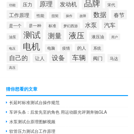
品牌
原理
发动机
压力
宋代
功能
数据
春节
工作原理
性能
扭矩
操作
故障
水泵
汽车
是一个
是一种
标准
梦幻西游
测试
液压
测量
液压油
油泵
用户
电机
的人
电脑
疫情
系统
电压
设备
车辆
自己的
阀门
让人
马达
高压
猜你想看的文章
长延时标准测试台操作规范
车评头条：后发先至的角色 用运动眼光评测奔驰GLA
水泵测试台原理图解视频
软管压力测试台工作原理