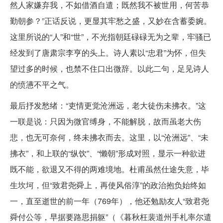
然人家嫌弃我，不如借酒自遣；既然我不被世用，何苦恭
勤朝参？”正话反说，更显其牢愁之盛，又妙在含蓄委婉。
这里所说的“人”和“世”，不光指朝廷碌碌无为之辈，牢骚已
经发到了唐肃宗李亨的头上。诗人素以“忠君”为怀，但失
望过多的时候，也禁不住口出微辞。以此二句，足见诗人
的愤懑不平之气。
最后抒发愁绪：“吏情更觉沧洲远，老大徒伤未拂衣。”这
一联是说：只因为微官缚身，不能解脱，故而虽老大伤
悲，也无可奈何，终未拂衣而去。这里，以“沧洲远”、“未
拂衣”，和上联的“纵饮”、“懒朝”形成对照，显示一种欲进
既不能，欲退又不得的两难境地。杜甫虽然仕途失意，毕
生坎坷，但“致君尧舜上，再使风俗淳”的政治抱负始终如
一，直至逝世的前一年（769年），他还勉励友人“致君尧
舜付公等，早据要路思捐躯”（《暮秋枉裴道州手札率尔遣