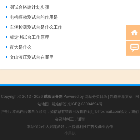
测试台搭建计划步骤
电机振动测试台的作用是
车辆检测测试台是什么工作
标定测试台工作原理
夜大是什么
文山液压测试台在哪里
Copyright © 2012 - 2026
试验设备网
Powered by
网站分类目录
|
精选推荐文章
|
网
站地图
|
疑难解答
京ICP备08004694号
声明：本站内容来自互联网，如信息有错误可发邮件到f_fb#foxmail.com说明，我们
会及时纠正，谢谢
本站仅为个人兴趣爱好，不接盈利性广告及商业合作
小男孩