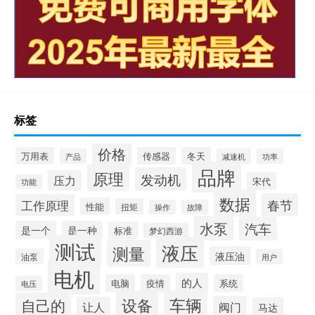
标签
价格
万用表
传感器
冬天
产品
减速机
功率
品牌
原理
发动机
压力
宋代
功能
数据
春节
工作原理
性能
扭矩
操作
故障
水泵
汽车
是一个
是一种
标准
梦幻西游
测试
液压
测量
液压油
油泵
用户
电机
的人
电脑
疫情
系统
电压
设备
车辆
自己的
阀门
让人
马达