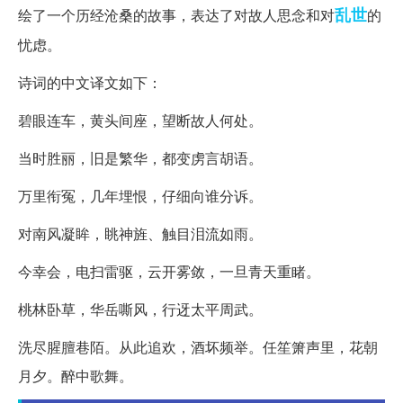
乱世
绘了一个历经沧桑的故事，表达了对故人思念和对
的
忧虑。
诗词的中文译文如下：
碧眼连车，黄头间座，望断故人何处。
当时胜丽，旧是繁华，都变虏言胡语。
万里衔冤，几年埋恨，仔细向谁分诉。
对南风凝眸，眺神旌、触目泪流如雨。
今幸会，电扫雷驱，云开雾敛，一旦青天重睹。
桃林卧草，华岳嘶风，行迓太平周武。
洗尽腥膻巷陌。从此追欢，酒坏频举。任笙箫声里，花朝
月夕。醉中歌舞。