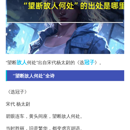
故人
冠子
“望断
何处”出自宋代杨太尉的《选
》。
“望断故人何处”全诗
《选冠子》
宋代 杨太尉
碧眼连车，黄头间座，望断故人何处。
当时胜丽，旧是繁华，都变虏言胡语。