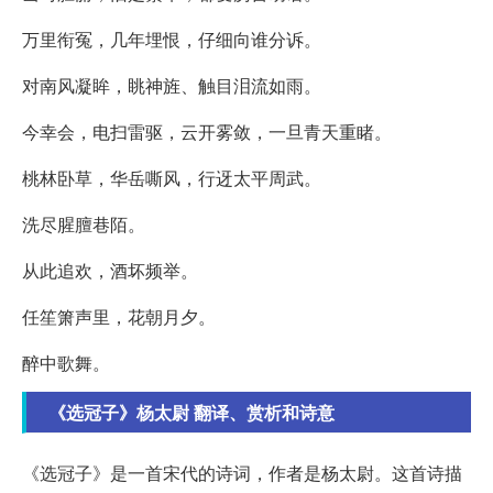
万里衔冤，几年埋恨，仔细向谁分诉。
对南风凝眸，眺神旌、触目泪流如雨。
今幸会，电扫雷驱，云开雾敛，一旦青天重睹。
桃林卧草，华岳嘶风，行迓太平周武。
洗尽腥膻巷陌。
从此追欢，酒坏频举。
任笙箫声里，花朝月夕。
醉中歌舞。
《选冠子》杨太尉 翻译、赏析和诗意
《选冠子》是一首宋代的诗词，作者是杨太尉。这首诗描