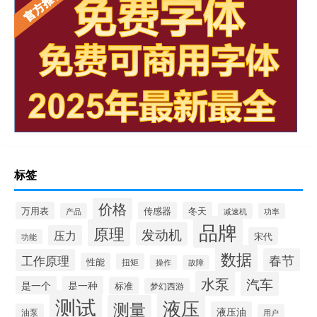
标签
价格
万用表
传感器
冬天
产品
减速机
功率
品牌
原理
发动机
压力
宋代
功能
数据
春节
工作原理
性能
扭矩
操作
故障
水泵
汽车
是一个
是一种
标准
梦幻西游
测试
液压
测量
液压油
油泵
用户