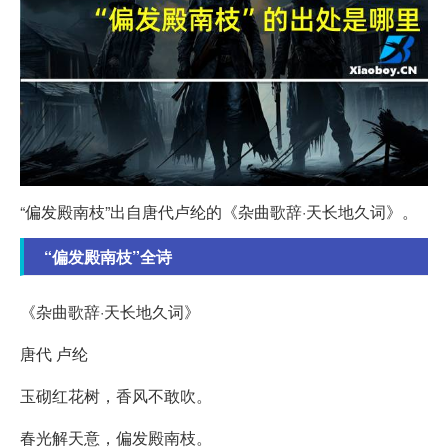
“偏发殿南枝”出自唐代卢纶的《杂曲歌辞·天长地久词》。
“偏发殿南枝”全诗
《杂曲歌辞·天长地久词》
唐代 卢纶
玉砌红花树，香风不敢吹。
春光解天意，偏发殿南枝。