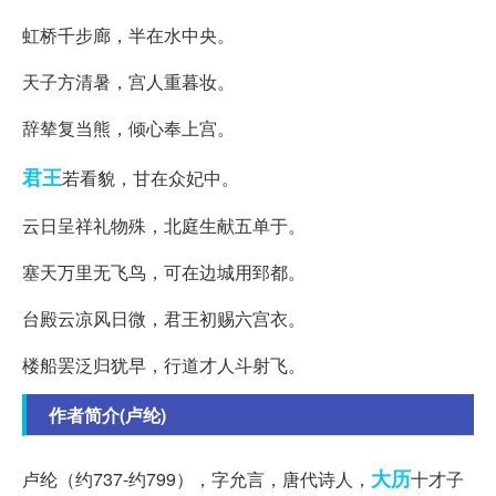
虹桥千步廊，半在水中央。
天子方清暑，宫人重暮妆。
辞辇复当熊，倾心奉上宫。
君王
若看貌，甘在众妃中。
云日呈祥礼物殊，北庭生献五单于。
塞天万里无飞鸟，可在边城用郅都。
台殿云凉风日微，君王初赐六宫衣。
楼船罢泛归犹早，行道才人斗射飞。
作者简介(卢纶)
大历
卢纶（约737-约799），字允言，唐代诗人，
十才子