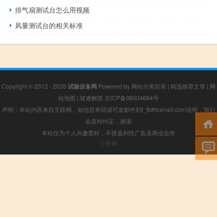
排气扇测试台怎么用视频
风量测试台的相关标准
Copyright © 2012 - 2026
试验设备网
Powered by
网站分类目录
|
精选推荐文章
|
网
站地图
|
疑难解答
京ICP备08004694号
声明：本站内容来自互联网，如信息有错误可发邮件到f_fb#foxmail.com说明，我们
会及时纠正，谢谢
本站仅为个人兴趣爱好，不接盈利性广告及商业合作
小男孩