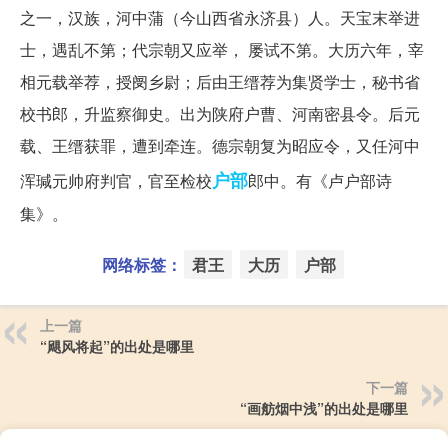
之一，汉族，河中蒲（今山西省永济县）人。天宝末举进
士，遇乱不第；代宗朝又应举， 屡试不第。大历六年，宰
相元载举荐，授阌乡尉；后由王缙荐为集贤学士，秘书省
校书郎，升监察御史。出为陕府户曹、河南密县令。后元
载、王缙获罪，遭到牵连。德宗朝复为昭应令，又任河中
户部
浑瑊元帅府判官，官至检校
郎中。有《卢户部诗
集》。
网络标签：
君王
大历
户部
上一篇
“飓风将起”的出处是哪里
下一篇
“画舫烟中浅”的出处是哪里