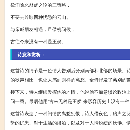
欲消除恶豺虎之论的三策略，
不要去吟咏四种忧愁的云山。
与亲戚朋友相遇，且借机问候，
古往今来没有一种是王侯。
诗意和赏析：
这首诗的情节是一位情人告别后分别南部和北部的场景。
的秋声相比，也让人感到别样的离愁。全诗抒发了离别的
接下来，诗人继续发挥他的才情，他说他不愿意谈论政治
问一番。最后他用“古来无种是王侯”来形容历史上没有一
这首诗表达了一种闺情的离愁别恨，诗人借夜色，砧声之
势的忧患、对于生活的淡泊，以及对于人情纷纭的厌倦。