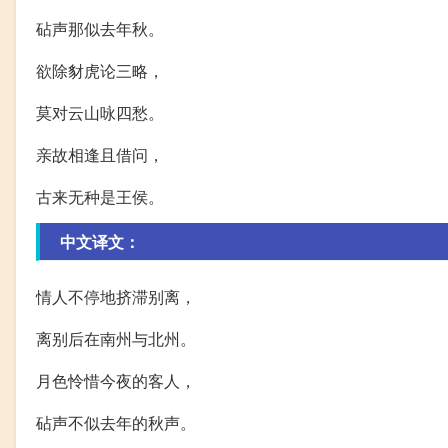
砧声那似去年秋。
欲除豺虎论三略，
莫对云山咏四愁。
亲故相逢且借问，
古来无种是王侯。
中文译文：
情人不停地挤滞别离，
离别后在南州与北州。
月色怜惜今夜的客人，
砧声不似去年的秋声。