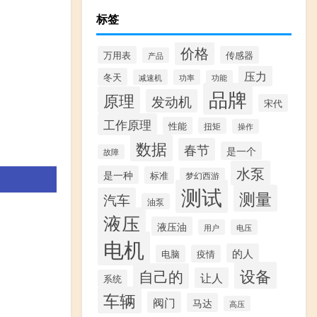
标签
价格
万用表
传感器
产品
压力
冬天
减速机
功率
功能
品牌
原理
发动机
宋代
工作原理
性能
扭矩
操作
数据
春节
是一个
故障
水泵
是一种
标准
梦幻西游
测试
测量
汽车
油泵
液压
液压油
用户
电压
电机
的人
电脑
疫情
设备
自己的
让人
系统
车辆
阀门
马达
高压