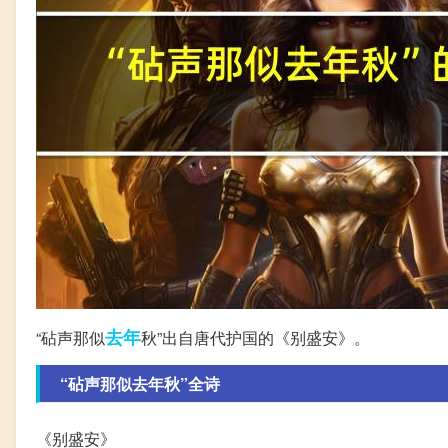
去年
“砧声那似
秋”出自唐代护国的《别盛安》。
“砧声那似去年秋”全诗
《别盛安》