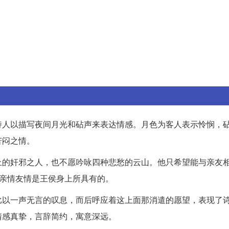
诗人以描写夜间月光和砧声来表达情感。月色为客人表示怜悯，
苦闷之情。
上的奸邪之人，也不愿吟咏四种悲愁的云山。他只希望能与亲友
种亲情友情是王侯身上所具有的。
比以一声无言的叹息，而后呼应着这上面那消遣的愿望，表现了
情感真挚，言辞简约，寓意深远。