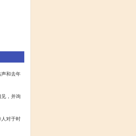
砧声和去年
相见，并询
诗人对于时