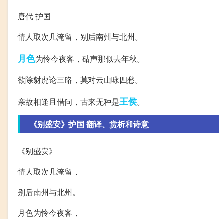
唐代 护国
情人取次几淹留，别后南州与北州。
月色
为怜今夜客，砧声那似去年秋。
欲除豺虎论三略，莫对云山咏四愁。
王侯
亲故相逢且借问，古来无种是
。
《别盛安》护国 翻译、赏析和诗意
《别盛安》
情人取次几淹留，
别后南州与北州。
月色为怜今夜客，