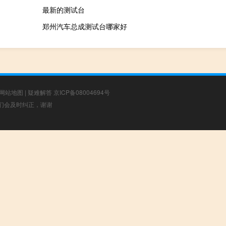
最新的测试台
郑州汽车总成测试台哪家好
网站地图
|
疑难解答
京ICP备08004694号
，我们会及时纠正，谢谢