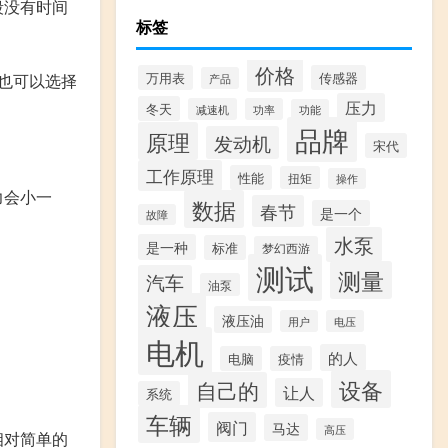
段没有时间
标签
价格
万用表
传感器
也可以选择
产品
压力
冬天
减速机
功率
功能
品牌
原理
发动机
宋代
工作原理
性能
扭矩
操作
力会小一
数据
春节
是一个
故障
水泵
是一种
标准
梦幻西游
测试
测量
汽车
油泵
液压
液压油
用户
电压
电机
的人
电脑
疫情
设备
自己的
让人
系统
车辆
阀门
马达
高压
相对简单的