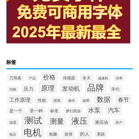
标签
价格
万用表
传感器
冬天
产品
减速机
功率
品牌
原理
发动机
压力
宋代
功能
数据
春节
工作原理
性能
扭矩
操作
故障
水泵
汽车
是一个
是一种
标准
梦幻西游
测试
液压
测量
液压油
油泵
用户
电机
的人
电脑
疫情
系统
电压