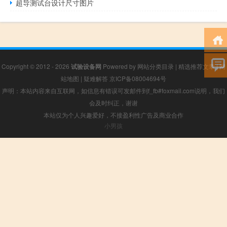
超导测试台设计尺寸图片
Copyright © 2012 - 2026
试验设备网
Powered by
网站分类目录
|
精选推荐文章
|
网
站地图
|
疑难解答
京ICP备08004694号
声明：本站内容来自互联网，如信息有错误可发邮件到f_fb#foxmail.com说明，我们
会及时纠正，谢谢
本站仅为个人兴趣爱好，不接盈利性广告及商业合作
小男孩