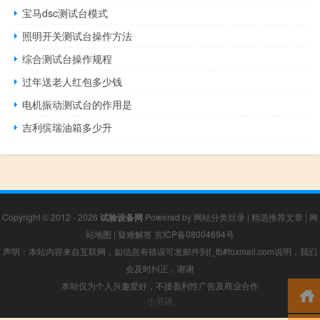
宝马dsc测试台模式
照明开关测试台操作方法
综合测试台操作规程
过年送老人红包多少钱
电机振动测试台的作用是
吉利缤瑞油箱多少升
Copyright © 2012 - 2026
试验设备网
Powered by
网站分类目录
|
精选推荐文章
|
网
站地图
|
疑难解答
京ICP备08004694号
声明：本站内容来自互联网，如信息有错误可发邮件到f_fb#foxmail.com说明，我们
会及时纠正，谢谢
本站仅为个人兴趣爱好，不接盈利性广告及商业合作
小男孩