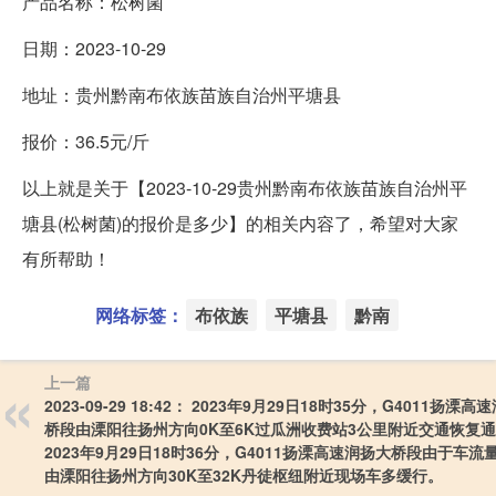
产品名称：松树菌
日期：2023-10-29
地址：贵州黔南布依族苗族自治州平塘县
报价：36.5元/斤
以上就是关于【2023-10-29贵州黔南布依族苗族自治州平
塘县(松树菌)的报价是多少】的相关内容了，希望对大家
有所帮助！
网络标签：
布依族
平塘县
黔南
上一篇
2023-09-29 18:42： 2023年9月29日18时35分，G4011扬溧
桥段由溧阳往扬州方向0K至6K过瓜洲收费站3公里附近交通恢复
2023年9月29日18时36分，G4011扬溧高速润扬大桥段由于车流
由溧阳往扬州方向30K至32K丹徒枢纽附近现场车多缓行。 ​​​