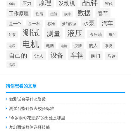
品牌
原理
发动机
压力
宋代
功能
数据
春节
工作原理
性能
扭矩
故障
水泵
汽车
是一个
是一种
标准
梦幻西游
测试
液压
测量
液压油
油泵
用户
电机
的人
电脑
疫情
系统
电压
电路
设备
车辆
自己的
阀门
让人
马达
高压
猜你想看的文章
做测试台要什么资质
测试台指针仪表校验标准
“今岁雨匀花更多”的出处是哪里
梦幻西游群体选择技能