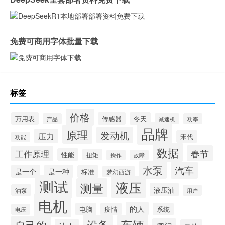
免费可商用字体批量下载
标签
价格
万用表
传感器
冬天
产品
减速机
功率
品牌
原理
发动机
压力
宋代
功能
数据
春节
工作原理
性能
扭矩
操作
故障
水泵
汽车
是一个
是一种
标准
梦幻西游
测试
液压
测量
液压油
油泵
用户
电机
的人
电脑
疫情
系统
电压
设备
车辆